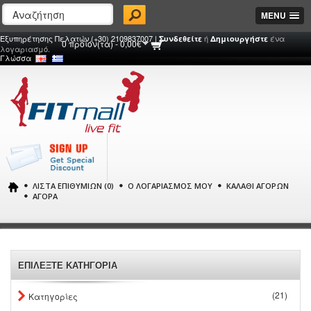
MENU
Εξυπηρέτησης Πελατών (+30) 2109837007 |
ή
ένα
Συνδεθείτε
Δημιουργήστε
0 προϊόν(τα) - 0,00€
λογαριασμό.
Γλώσσα
ΛΊΣΤΑ ΕΠΙΘΥΜΙΏΝ (0)
Ο ΛΟΓΑΡΙΑΣΜΌΣ ΜΟΥ
ΚΑΛΆΘΙ ΑΓΟΡΏΝ
ΑΓΟΡΆ
ΕΠΙΛΕΞΤΕ ΚΑΤΗΓΟΡΙΑ
(21)
Κατηγορίες