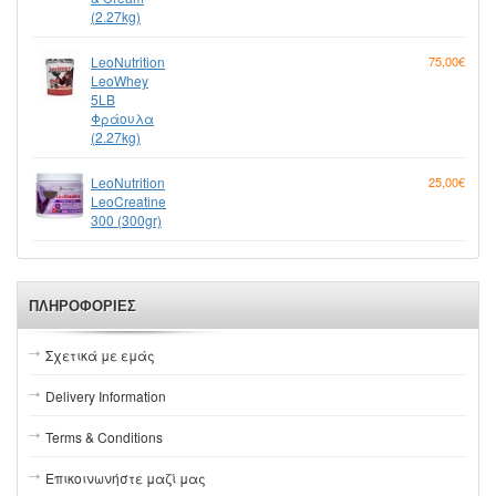
(2.27kg)
LeoNutrition
75,00€
LeoWhey
5LB
Φράουλα
(2.27kg)
LeoNutrition
25,00€
LeoCreatine
300 (300gr)
ΠΛΗΡΟΦΟΡΊΕΣ
Σχετικά με εμάς
Delivery Information
Terms & Conditions
Επικοινωνήστε μαζί μας