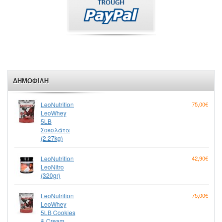
ΔΗΜΟΦΙΛΉ
LeoNutrition
75,00€
LeoWhey
5LB
Σοκολάτα
(2.27kg)
LeoNutrition
42,90€
LeoNitro
(320gr)
LeoNutrition
75,00€
LeoWhey
5LB Cookies
& Cream