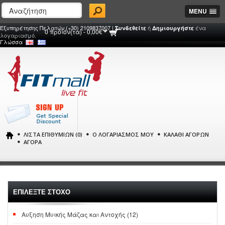
MENU
Εξυπηρέτησης Πελατών (+30) 2109837007 |
ή
ένα
Συνδεθείτε
Δημιουργήστε
0 προϊόν(τα) - 0,00€
λογαριασμό.
Γλώσσα
ΛΊΣΤΑ ΕΠΙΘΥΜΙΏΝ (0)
Ο ΛΟΓΑΡΙΑΣΜΌΣ ΜΟΥ
ΚΑΛΆΘΙ ΑΓΟΡΏΝ
ΑΓΟΡΆ
ΕΠΙΛΕΞΤΕ ΣΤΟΧΟ
Αυξηση Μυικής Μάζας και Αντοχής (12)