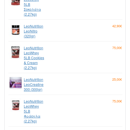
5LB
Σοκολάτα
(2.27kg)
LeoNutrition
42,90€
LeoNitro
(320gr)
LeoNutrition
75,00€
LeoWhey
5LB Cookies
& Cream
(2.27kg)
LeoNutrition
25,00€
LeoCreatine
300 (300gr)
LeoNutrition
75,00€
LeoWhey
5LB
Φράουλα
(2.27kg)