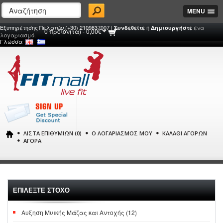
MENU
Εξυπηρέτησης Πελατών (+30) 2109837007 |
ή
ένα
Συνδεθείτε
Δημιουργήστε
0 προϊόν(τα) - 0,00€
λογαριασμό.
Γλώσσα
ΛΊΣΤΑ ΕΠΙΘΥΜΙΏΝ (0)
Ο ΛΟΓΑΡΙΑΣΜΌΣ ΜΟΥ
ΚΑΛΆΘΙ ΑΓΟΡΏΝ
ΑΓΟΡΆ
ΕΠΙΛΕΞΤΕ ΣΤΟΧΟ
Αυξηση Μυικής Μάζας και Αντοχής (12)