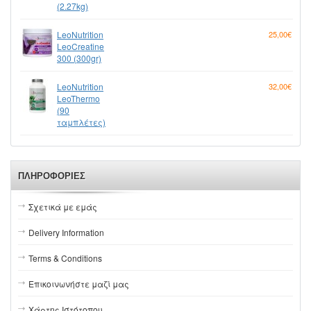
(2.27kg)
LeoNutrition
25,00€
LeoCreatine
300 (300gr)
LeoNutrition
32,00€
LeoThermo
(90
ταμπλέτες)
ΠΛΗΡΟΦΟΡΊΕΣ
Σχετικά με εμάς
Delivery Information
Terms & Conditions
Επικοινωνήστε μαζί μας
Χάρτης Ιστότοπου