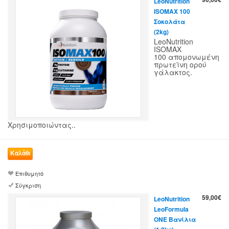
LeoNutrition
ISOMAX 100
Σοκολάτα
(2kg)
LeoNutrition
ISOMAX
100 απομονωμένη
πρωτεϊνη ορού
γάλακτος.
Χρησιμοποιώντας..
Επιθυμητό
Σύγκριση
59,00€
LeoNutrition
LeoFormula
ONE Βανίλια