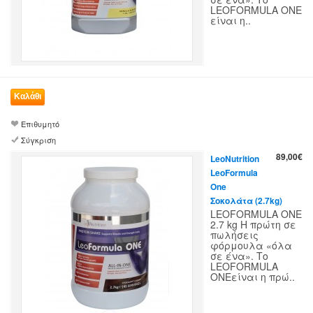
LEOFORMULA ONE
είναι η..
Επιθυμητό
Σύγκριση
89,00€
LeoNutrition
LeoFormula
One
Σοκολάτα (2.7kg)
LEOFORMULA ONE
2.7 kg Η πρώτη σε
πωλήσεις
φόρμουλα «όλα
σε ένα». Το
LEOFORMULA
ONEείναι η πρώ..