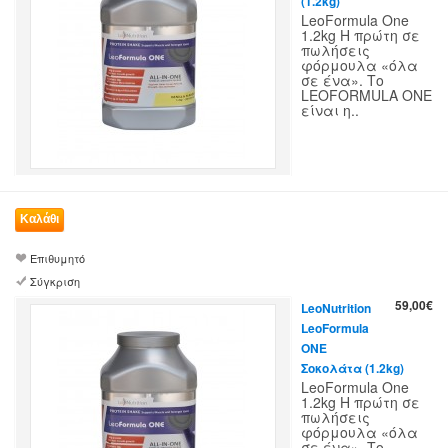
(1.2kg)
LeoFormula One
1.2kg Η πρώτη σε
πωλήσεις
φόρμουλα «όλα
σε ένα». Το
LEOFORMULA ONE
είναι η..
Επιθυμητό
Σύγκριση
59,00€
LeoNutrition
LeoFormula
ONE
Σοκολάτα (1.2kg)
LeoFormula One
1.2kg Η πρώτη σε
πωλήσεις
φόρμουλα «όλα
σε ένα». Το