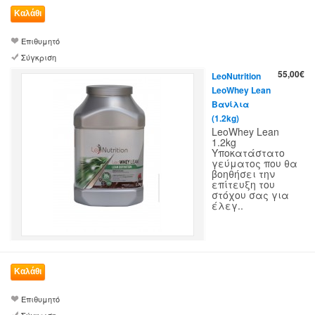
Επιθυμητό
Σύγκριση
55,00€
LeoNutrition
LeoWhey Lean
Βανίλια
(1.2kg)
LeoWhey Lean
1.2kg
Υποκατάστατο
γεύματος που θα
βοηθήσει την
επίτευξη του
στόχου σας για
έλεγ..
Επιθυμητό
Σύγκριση