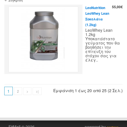
55,00€
LeoNutrition
LeoWhey Lean
Σοκολάτα
(1.2kg)
LeoWhey Lean
1.2kg
Υποκατάστατο
γεύματος που θα
βοηθήσει την
επίτευξη του
στόχου σας για
έλεγ..
Εμφάνιση 1 έως 20 από 25 (2 Σελ.)
1
2
>
>|
FitMall © 2026
powered by