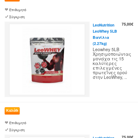
Επιθυμητό
Σύγκριση
75,00€
LeoNutrition
LeoWhey 5LB
Βανίλια
(2.27kg)
Leowhey 5LB
Χρησιμοποιώντας
μονάχα τις 15
καλύτερες
επιλεγμένες
πρωτεΐνες ορού
στην LeoWhey, ..
Επιθυμητό
Σύγκριση
75,00€
LeoNutrition