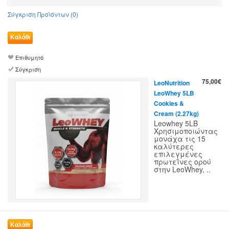
Σύγκριση Προϊόντων (0)
Επιθυμητό
Σύγκριση
75,00€
LeoNutrition
LeoWhey 5LB
Cookies &
Cream (2.27kg)
Leowhey 5LB
Χρησιμοποιώντας
μονάχα τις 15
καλύτερες
επιλεγμένες
πρωτεΐνες ορού
στην LeoWhey, ..