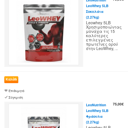
LeoWhey 5LB
Σοκολάτα
(2.27kg)
Leowhey 5LB
Χρησιμοποιώντας
μονάχα τις 15
καλύτερες
επιλεγμένες
πρωτεΐνες ορού
στην LeoWhey, ..
Επιθυμητό
Σύγκριση
75,00€
LeoNutrition
LeoWhey 5LB
Φράουλα
(2.27kg)
Leowhey 5LB