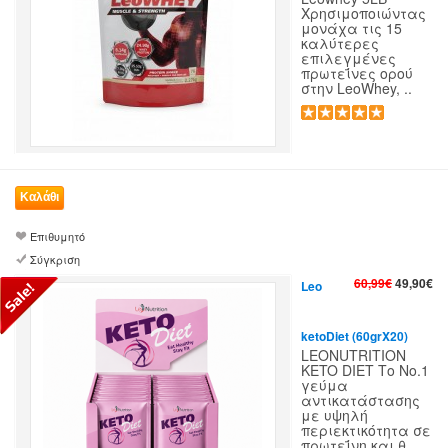
Χρησιμοποιώντας
μονάχα τις 15
καλύτερες
επιλεγμένες
πρωτεΐνες ορού
στην LeoWhey, ..
Επιθυμητό
Σύγκριση
60,99€
49,90€
Leo
ketoDiet (60grX20)
LEONUTRITION
KETO DIET Το Νο.1
γεύμα
αντικατάστασης
με υψηλή
περιεκτικότητα σε
πρωτεΐνη και θ..