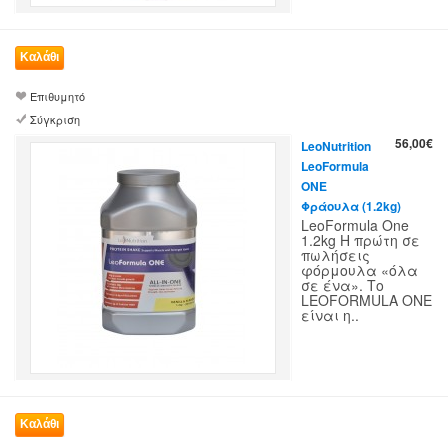
Επιθυμητό
Σύγκριση
56,00€
LeoNutrition
LeoFormula
ONE
Φράουλα (1.2kg)
LeoFormula One
1.2kg Η πρώτη σε
πωλήσεις
φόρμουλα «όλα
σε ένα». Το
LEOFORMULA ONE
είναι η..