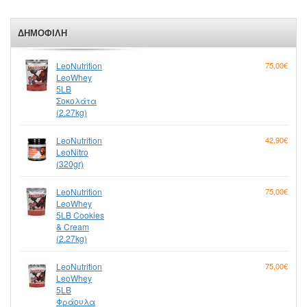
ΔΗΜΟΦΙΛΉ
LeoNutrition
75,00€
LeoWhey
5LB
Σοκολάτα
(2.27kg)
LeoNutrition
42,90€
LeoNitro
(320gr)
LeoNutrition
75,00€
LeoWhey
5LB Cookies
& Cream
(2.27kg)
LeoNutrition
75,00€
LeoWhey
5LB
Φράουλα