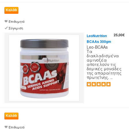
Επιθυμητό
Σύγκριση
25,00€
LeoNutrition
BCAAs 300gm
Leo-BCAAs
Τα
διακλαδισμένα
αμινοξέα
αποτελούν τις
δομικές μονάδες
της απαραίτητης
πρωτεΐνης. ..
Επιθυμητό