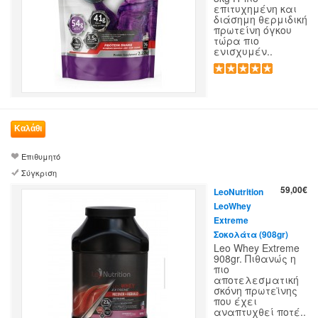
επιτυχημένη και
διάσημη θερμιδική
πρωτείνη όγκου
τώρα πιο
ενισχυμέν..
Επιθυμητό
Σύγκριση
59,00€
LeoNutrition
LeoWhey
Extreme
Σοκολάτα (908gr)
Leo Whey Extreme
908gr. Πιθανώς η
πιο
αποτελεσματική
σκόνη πρωτεϊνης
που έχει
αναπτυχθεί ποτέ..