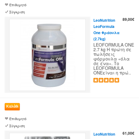
Επιθυμητό
Σύγκριση
89,00€
LeoNutrition
LeoFormula
One Φράουλα
(2.7kg)
LEOFORMULA ONE
2.7 kg Η πρώτη σε
πωλήσεις
φόρμουλα «όλα
σε ένα». Το
LEOFORMULA
ONEείναι η πρώ..
Επιθυμητό
Σύγκριση
61,00€
LeoNutrition