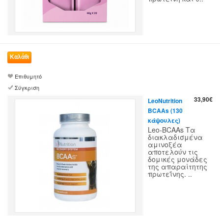
Επιθυμητό
Σύγκριση
33,90€
LeoNutrition
BCAAs (130
κάψουλες)
Leo-BCAAs Τα
διακλαδισμένα
αμινοξέα
αποτελούν τις
δομικές μονάδες
της απαραίτητης
πρωτεΐνης. ..