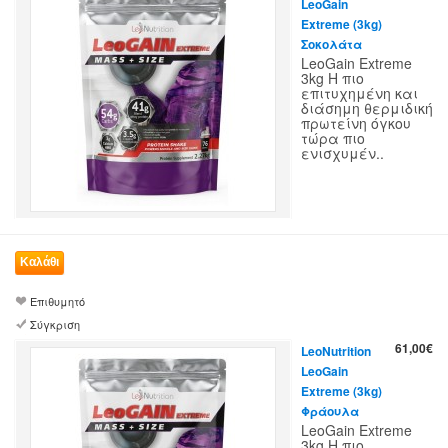
LeoGain
Extreme (3kg)
Σοκολάτα
LeoGain Extreme
3kg Η πιο
επιτυχημένη και
διάσημη θερμιδική
πρωτείνη όγκου
τώρα πιο
ενισχυμέν..
Επιθυμητό
Σύγκριση
61,00€
LeoNutrition
LeoGain
Extreme (3kg)
Φράουλα
LeoGain Extreme
3kg Η πιο