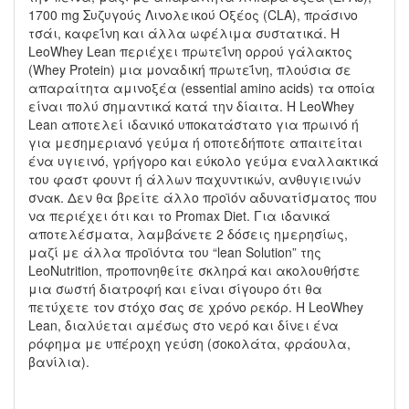
1700 mg Συζυγούς Λινολεικού Οξέος (CLA), πράσινο
τσάι, καφεΐνη και άλλα ωφέλιμα συστατικά. Η
LeoWhey Lean περιέχει πρωτεΐνη ορρού γάλακτος
(Whey Protein) μια μοναδική πρωτεΐνη, πλούσια σε
απαραίτητα αμινοξέα (essential amino acids) τα οποία
είναι πολύ σημαντικά κατά την δίαιτα. Η LeoWhey
Lean αποτελεί ιδανικό υποκατάστατο για πρωινό ή
για μεσημεριανό γεύμα ή οποτεδήποτε απαιτείται
ένα υγιεινό, γρήγορο και εύκολο γεύμα εναλλακτικά
του φαστ φουντ ή άλλων παχυντικών, ανθυγιεινών
σνακ. Δεν θα βρείτε άλλο προϊόν αδυνατίσματος που
να περιέχει ότι και το Promax Diet. Για ιδανικά
αποτελέσματα, λαμβάνετε 2 δόσεις ημερησίως,
μαζί με άλλα προϊόντα του “lean Solution” της
LeoNutrition, προπονηθείτε σκληρά και ακολουθήστε
μια σωστή διατροφή και είναι σίγουρο ότι θα
πετύχετε τον στόχο σας σε χρόνο ρεκόρ. Η LeoWhey
Lean, διαλύεται αμέσως στο νερό και δίνει ένα
ρόφημα με υπέροχη γεύση (σοκολάτα, φράουλα,
βανίλια).