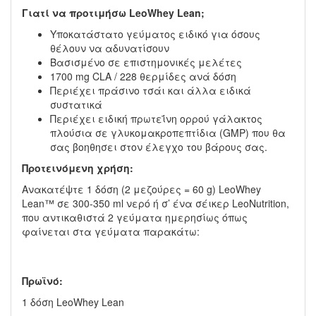
Γιατί να προτιμήσω
LeoWhey
Lean
;
Υποκατάστατο γεύματος ειδικό για όσους
θέλουν να αδυνατίσουν
Βασισμένο σε επιστημονικές μελέτες
1700 mg CLA / 228 θερμίδες ανά δόση
Περιέχει πράσινο τσάι και άλλα ειδικά
συστατικά
Περιέχει ειδική πρωτεΐνη ορρού γάλακτος
πλούσια σε γλυκομακροπεπτίδια (GMP) που θα
σας βοηθησει στον έλεγχο του βάρους σας.
Προτεινόμενη χρήση:
Ανακατέψτε 1 δόση (2 μεζούρες = 60 g) LeoWhey
Lean™ σε 300-350 ml νερό ή σ’ ένα σέικερ LeoNutrition,
που αντικαθιστά 2 γεύματα ημερησίως όπως
φαίνεται στα γεύματα παρακάτω:
Πρωϊνό:
1 δόση LeoWhey Lean