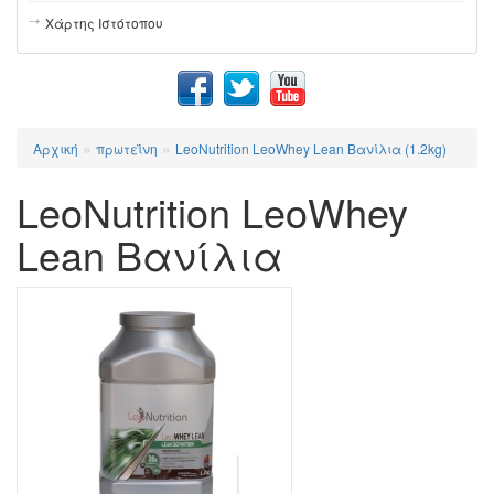
Χάρτης Ιστότοπου
»
»
Αρχική
πρωτεΐνη
LeoNutrition LeoWhey Lean Βανίλια (1.2kg)
LeoNutrition LeoWhey
Lean Βανίλια