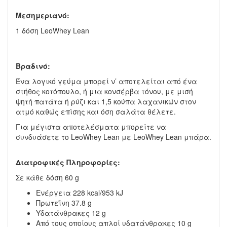
Μεσημεριανό:
1 δόση LeoWhey Lean
Βραδινό:
Ένα λογικό γεύμα μπορεί ν’ αποτελείται από ένα
στήθος κοτόπουλο, ή μια κονσέρβα τόνου, με μισή
ψητή πατάτα ή ρύζι και 1,5 κούπα λαχανικών στον
ατμό καθώς επίσης και όση σαλάτα θέλετε.
Για μέγιστα αποτελέσματα μπορείτε να
συνδυάσετε το LeoWhey Lean με LeoWhey Lean μπάρα.
Διατροφικές Πληροφορίες:
Σε κάθε δόση 60 g
Ενέργεια 228 kcal/953 kJ
Πρωτεΐνη 37.8 g
Υδατάνθρακες 12 g
Από τους οποίους απλοί υδατάνθρακες 10 g