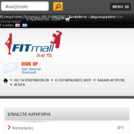
MENU
Εξυπηρέτησης Πελατών (+30) 2109837007 |
ή
ένα
Συνδεθείτε
Δημιουργήστε
0 προϊόν(τα) - 0,00€
λογαριασμό.
Γλώσσα
ΛΊΣΤΑ ΕΠΙΘΥΜΙΏΝ (0)
Ο ΛΟΓΑΡΙΑΣΜΌΣ ΜΟΥ
ΚΑΛΆΘΙ ΑΓΟΡΏΝ
ΑΓΟΡΆ
ΕΠΙΛΕΞΤΕ ΚΑΤΗΓΟΡΙΑ
(21)
Κατηγορίες