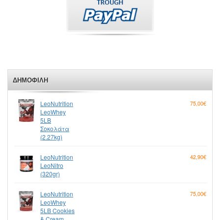
ΔΗΜΟΦΙΛΉ
LeoNutrition
75,00€
LeoWhey
5LB
Σοκολάτα
(2.27kg)
LeoNutrition
42,90€
LeoNitro
(320gr)
LeoNutrition
75,00€
LeoWhey
5LB Cookies
& Cream