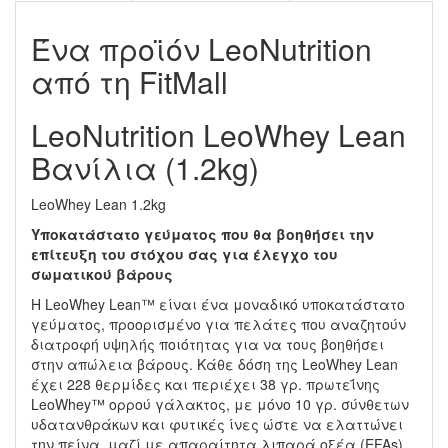
Ένα προϊόν LeoNutrition
από τη FitMall
LeoNutrition LeoWhey Lean
Βανίλια (1.2kg)
LeoWhey Lean 1.2kg
Υποκατάστατο γεύματος που θα βοηθήσει την
επίτευξη του στόχου σας για έλεγχο του
σωματικού βάρους
H LeoWhey Lean™ είναι ένα μοναδικό υποκατάστατο
γεύματος, προορισμένο για πελάτες που αναζητούν
διατροφή υψηλής ποιότητας για να τους βοηθήσει
στην απώλεια βάρους. Κάθε δόση της LeoWhey Lean
έχει 228 θερμίδες και περιέχει 38 γρ. πρωτεΐνης
LeoWhey™ ορρού γάλακτος, με μόνο 10 γρ. σύνθετων
υδατανθράκων και φυτικές ίνες ώστε να ελαττώνει
την πείνα, μαζί με απαραίτητα λιπαρά οξέα (EFAs),