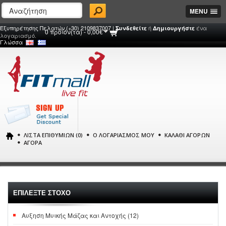
MENU
Εξυπηρέτησης Πελατών (+30) 2109837007 |
ή
ένα
Συνδεθείτε
Δημιουργήστε
0 προϊόν(τα) - 0,00€
λογαριασμό.
Γλώσσα
ΛΊΣΤΑ ΕΠΙΘΥΜΙΏΝ (0)
Ο ΛΟΓΑΡΙΑΣΜΌΣ ΜΟΥ
ΚΑΛΆΘΙ ΑΓΟΡΏΝ
ΑΓΟΡΆ
ΕΠΙΛΕΞΤΕ ΣΤΟΧΟ
Αυξηση Μυικής Μάζας και Αντοχής (12)