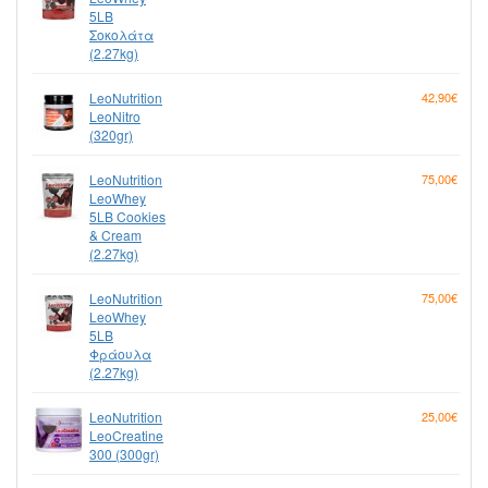
5LB
Σοκολάτα
(2.27kg)
LeoNutrition
42,90€
LeoNitro
(320gr)
LeoNutrition
75,00€
LeoWhey
5LB Cookies
& Cream
(2.27kg)
LeoNutrition
75,00€
LeoWhey
5LB
Φράουλα
(2.27kg)
LeoNutrition
25,00€
LeoCreatine
300 (300gr)