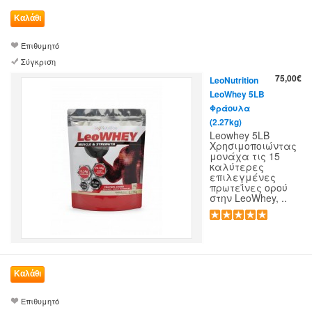
Επιθυμητό
Σύγκριση
75,00€
LeoNutrition
LeoWhey 5LB
Φράουλα
(2.27kg)
Leowhey 5LB
Χρησιμοποιώντας
μονάχα τις 15
καλύτερες
επιλεγμένες
πρωτεΐνες ορού
στην LeoWhey, ..
Επιθυμητό