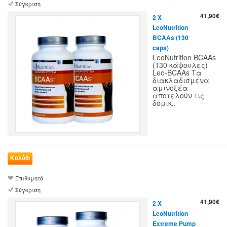
Σύγκριση
41,90€
2 X
LeoNutrition
BCAAs (130
caps)
LeoNutrition BCAAs
(130 κάψουλες)
Leo-BCAAs Τα
διακλαδισμένα
αμινοξέα
αποτελούν τις
δομικ..
Επιθυμητό
Σύγκριση
41,90€
2 X
LeoNutrition
Extreme Pump