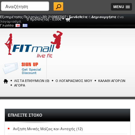
MENU
Εξυπηρέτησης Πελατών (+30) 2109837007 |
ή
ένα
Συνδεθείτε
Δημιουργήστε
0 προϊόν(τα) - 0,00€
λογαριασμό.
Γλώσσα
ΛΊΣΤΑ ΕΠΙΘΥΜΙΏΝ (0)
Ο ΛΟΓΑΡΙΑΣΜΌΣ ΜΟΥ
ΚΑΛΆΘΙ ΑΓΟΡΏΝ
ΑΓΟΡΆ
ΕΠΙΛΕΞΤΕ ΣΤΟΧΟ
Αυξηση Μυικής Μάζας και Αντοχής (12)