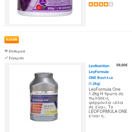
Επιθυμητό
Σύγκριση
59,00€
LeoNutrition
LeoFormula
ONE Βανίλια
(1.2kg)
LeoFormula One
1.2kg Η πρώτη σε
πωλήσεις
φόρμουλα «όλα
σε ένα». Το
LEOFORMULA ONE
είναι η..