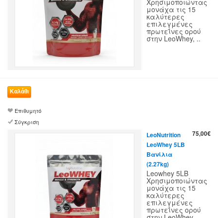
Χρησιμοποιώντας
μονάχα τις 15
καλύτερες
επιλεγμένες
πρωτεΐνες ορού
στην LeoWhey, ..
Επιθυμητό
Σύγκριση
75,00€
LeoNutrition
LeoWhey 5LB
Βανίλια
(2.27kg)
Leowhey 5LB
Χρησιμοποιώντας
μονάχα τις 15
καλύτερες
επιλεγμένες
πρωτεΐνες ορού
στην LeoWhey, ..