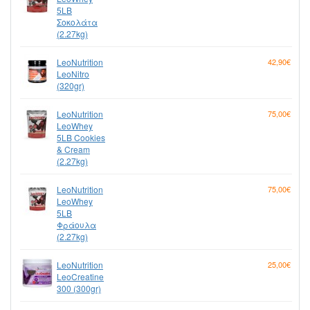
5LB
Σοκολάτα
(2.27kg)
LeoNutrition
42,90€
LeoNitro
(320gr)
LeoNutrition
75,00€
LeoWhey
5LB Cookies
& Cream
(2.27kg)
LeoNutrition
75,00€
LeoWhey
5LB
Φράουλα
(2.27kg)
LeoNutrition
25,00€
LeoCreatine
300 (300gr)