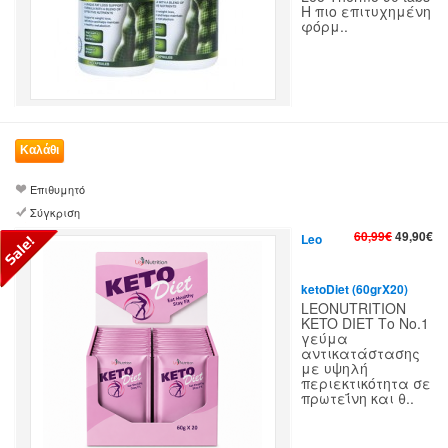
Η πιο επιτυχημένη
φόρμ..
Επιθυμητό
Σύγκριση
60,99€
49,90€
Leo
ketoDiet (60grX20)
LEONUTRITION
KETO DIET Το Νο.1
γεύμα
αντικατάστασης
με υψηλή
περιεκτικότητα σε
πρωτεΐνη και θ..