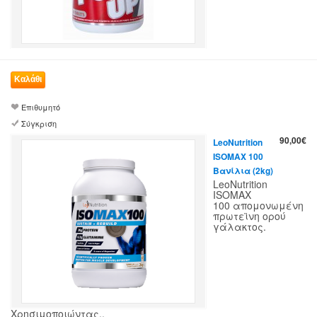
Επιθυμητό
Σύγκριση
90,00€
LeoNutrition
ISOMAX 100
Βανίλια (2kg)
LeoNutrition
ISOMAX
100 απομονωμένη
πρωτεϊνη ορού
γάλακτος.
Χρησιμοποιώντας..