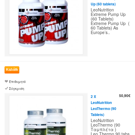
Up (60 tablets)
LeoNutrition
Extreme Pump Up
(60 Tablets)
Extreme Pump Up (
60 Tablets) As
Europe’s..
Επιθυμητό
Σύγκριση
50,90€
2 X
LeoNutrition
LeoThermo (90
Tablets)
LeoNutrition
LeoThermo (90
Ταμπλέτα )
Leo Thermo 90 tabs