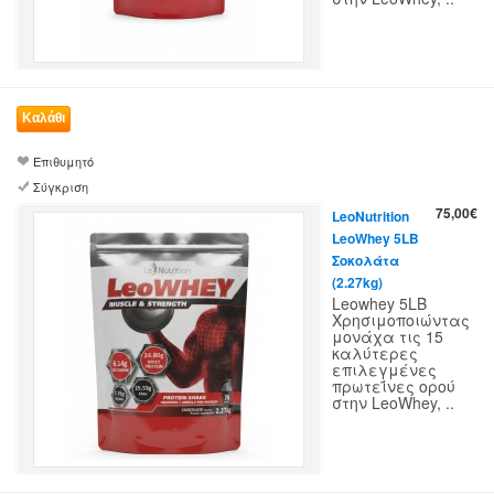
Επιθυμητό
Σύγκριση
75,00€
LeoNutrition
LeoWhey 5LB
Σοκολάτα
(2.27kg)
Leowhey 5LB
Χρησιμοποιώντας
μονάχα τις 15
καλύτερες
επιλεγμένες
πρωτεΐνες ορού
στην LeoWhey, ..