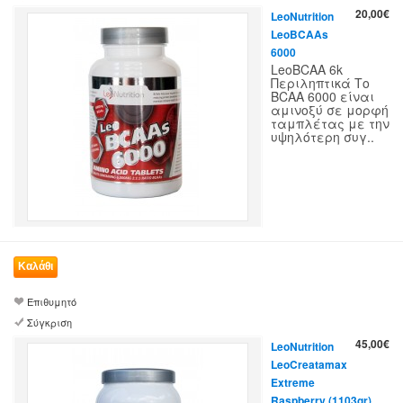
20,00€
LeoNutrition
LeoBCAAs
6000
LeoBCAA 6k
Περιληπτικά Το
BCAA 6000 είναι
αμινοξύ σε μορφή
ταμπλέτας με την
υψηλότερη συγ..
Επιθυμητό
Σύγκριση
45,00€
LeoNutrition
LeoCreatamax
Extreme
Raspberry (1103gr)