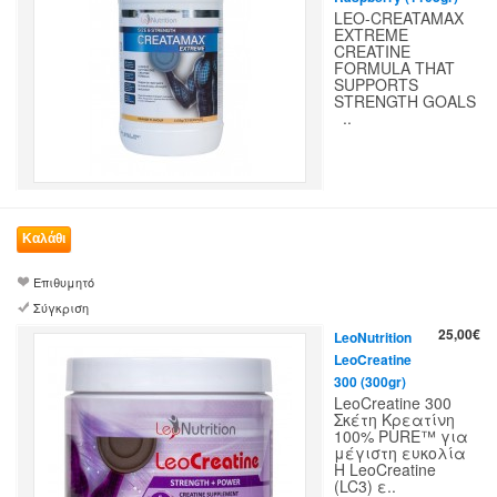
LEO-CREATAMAX
EXTREME
CREATINE
FORMULA THAT
SUPPORTS
STRENGTH GOALS
..
Επιθυμητό
Σύγκριση
25,00€
LeoNutrition
LeoCreatine
300 (300gr)
LeoCreatine 300
Σκέτη Κρεατίνη
100% PURE™ για
μέγιστη ευκολία
H LeoCreatine
(LC3) ε..