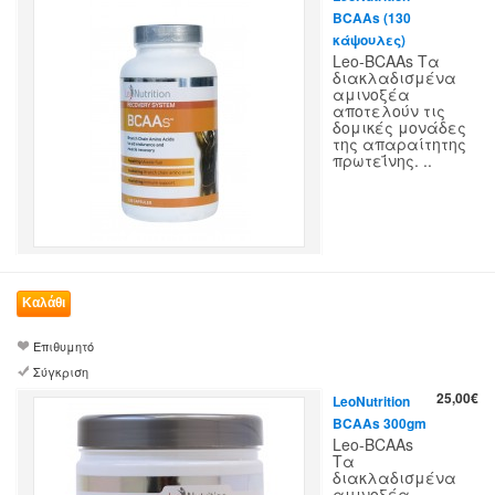
BCAAs (130
κάψουλες)
Leo-BCAAs Τα
διακλαδισμένα
αμινοξέα
αποτελούν τις
δομικές μονάδες
της απαραίτητης
πρωτεΐνης. ..
Επιθυμητό
Σύγκριση
25,00€
LeoNutrition
BCAAs 300gm
Leo-BCAAs
Τα
διακλαδισμένα
αμινοξέα