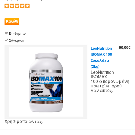
Επιθυμητό
Σύγκριση
90,00€
LeoNutrition
ISOMAX 100
Σοκολάτα
(2kg)
LeoNutrition
ISOMAX
100 απομονωμένη
πρωτεϊνη ορού
γάλακτος.
Χρησιμοποιώντας..