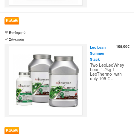
Επιθυμητό
Σύγκριση
105,00€
Leo Lean
Summer
Stack
Two LeoLeoWhey
Lean 1.2kg 1
LeoThermo with
only 105 € ..