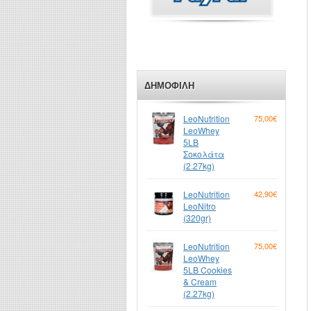
ΔΗΜΟΦΙΛΉ
LeoNutrition
75,00€
LeoWhey
5LB
Σοκολάτα
(2.27kg)
LeoNutrition
42,90€
LeoNitro
(320gr)
LeoNutrition
75,00€
LeoWhey
5LB Cookies
& Cream
(2.27kg)