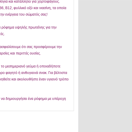
 σόγια και κατάλληλο για χορτοφάγους.
B6, B12, φυλλικό οξύ και νιασίνη, τα οποία
ην ενέργεια του σώματός σας!
να ρόφημα υψηλής πρωτεΐνης για την
ές.
 διασφαλίσουμε ότι σας προσφέρουμε την
σίες και περιττές ουσίες.
αι το μεσημεριανό γεύμα ή οποιαδήποτε
ορο φαγητό ή ανθυγιεινά σνακ. Για βέλτιστα
κηθείτε και ακολουθήστε έναν υγιεινό τρόπο
α να δημιουργήσει ένα ρόφημα με υπέροχη