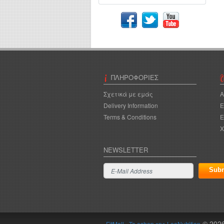
ΠΛΗΡΟΦΟΡΊΕΣ
Σχετικά με εμάς
A
Delivery Information
Ε
Terms & Conditions
Ε
Χ
NEWSLETTER
© 202
FitMall - To eshop της LeoNutrition