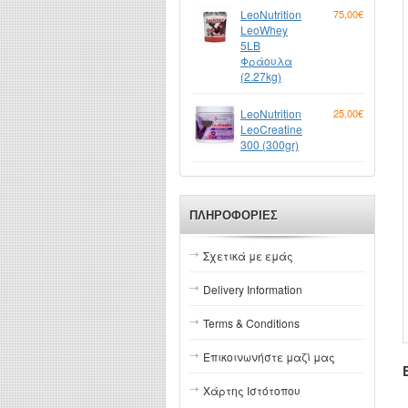
LeoNutrition
75,00€
LeoWhey
5LB
Φράουλα
(2.27kg)
LeoNutrition
25,00€
LeoCreatine
300 (300gr)
ΠΛΗΡΟΦΟΡΊΕΣ
Σχετικά με εμάς
Delivery Information
Terms & Conditions
Επικοινωνήστε μαζί μας
Χάρτης Ιστότοπου