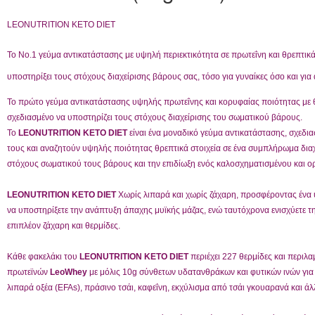
LEONUTRITION KETO DIET
Το Νο.1 γεύμα αντικατάστασης με υψηλή περιεκτικότητα σε πρωτεΐνη και θρεπτικ
υποστηρίξει τους στόχους διαχείρισης βάρους σας, τόσο για γυναίκες όσο και για
Το πρώτο γεύμα αντικατάστασης υψηλής πρωτεΐνης και κορυφαίας ποιότητας με θ
σχεδιασμένο να υποστηρίζει τους στόχους διαχείρισης του σωματικού βάρους.
Το
LEONUTRITION KETO DIET
είναι ένα μοναδικό γεύμα αντικατάστασης, σχεδι
τους και αναζητούν υψηλής ποιότητας θρεπτικά στοιχεία σε ένα συμπλήρωμα δια
στόχους σωματικού τους βάρους και την επιδίωξη ενός καλοσχηματισμένου και ο
LEONUTRITION KETO DIET
Χωρίς λιπαρά και χωρίς ζάχαρη, προσφέροντας ένα
να υποστηρίξετε την ανάπτυξη άπαχης μυϊκής μάζας, ενώ ταυτόχρονα ενισχύετε τ
επιπλέον ζάχαρη και θερμίδες.
Κάθε φακελάκι του
LEONUTRITION KETO DIET
περιέχει 227 θερμίδες και περιλα
πρωτεϊνών
LeoWhey
με μόλις 10g σύνθετων υδατανθράκων και φυτικών ινών για ν
λιπαρά οξέα (EFAs), πράσινο τσάι, καφεΐνη, εκχύλισμα από τσάι γκουαρανά και άλ