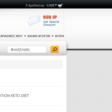
0 προϊόν(τα) - 0,00€
ΓΑΡΙΑΣΜΌΣ ΜΟΥ
ΚΑΛΆΘΙ ΑΓΟΡΏΝ
ΑΓΟΡΆ
TION KETO DIET