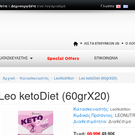
ή
ένα λογαριασμό.
Γλώσσα
θείτε
Δημιουργήστε
ΛΊΣΤΑ ΕΠΙΘΥΜΙΏΝ (0)
Ο ΛΟ
ΚΑΤΑΣΚΕΥΑΣΤΗΣ
ΕΠΙΚΟΙΝΩΝΙΑ
»
»
»
Αρχική
Κατασκευαστής
LeoNutrition
Leo ketoDiet (60grX20)
Leo ketoDiet (60grX20)
Κατασκευαστής:
LeoNutrition
Κωδικός Προϊόντος:
LEONUTRI
Διαθεσιμότητα:
Διαθέσιμο
Τιμή:
60,99€
49,90€