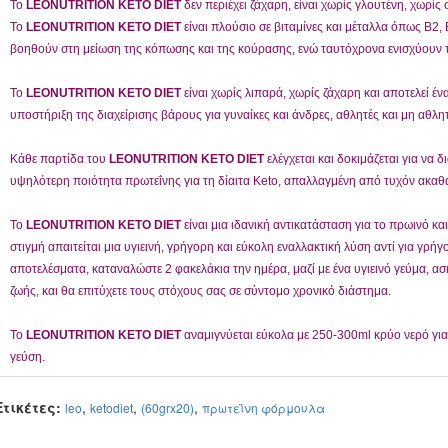
Το
LEONUTRITION KETO DIET
δεν περιέχει ζάχαρη, είναι χωρίς γλουτένη, χωρίς
Το
LEONUTRITION KETO DIET
είναι πλούσιο σε βιταμίνες και μέταλλα όπως B2, 
βοηθούν στη μείωση της κόπωσης και της κούρασης, ενώ ταυτόχρονα ενισχύουν τ
Το
LEONUTRITION KETO DIET
είναι χωρίς λιπαρά, χωρίς ζάχαρη και αποτελεί έ
υποστήριξη της διαχείρισης βάρους για γυναίκες και άνδρες, αθλητές και μη αθλητ
Κάθε παρτίδα του
LEONUTRITION KETO DIET
ελέγχεται και δοκιμάζεται για να
υψηλότερη ποιότητα πρωτεΐνης για τη δίαιτα Keto, απαλλαγμένη από τυχόν ακαθαρ
Το
LEONUTRITION KETO DIET
είναι μια ιδανική αντικατάσταση για το πρωινό κ
στιγμή απαιτείται μια υγιεινή, γρήγορη και εύκολη εναλλακτική λύση αντί για γρήγ
αποτελέσματα, καταναλώστε 2 φακελάκια την ημέρα, μαζί με ένα υγιεινό γεύμα, ασ
ζωής, και θα επιτύχετε τους στόχους σας σε σύντομο χρονικό διάστημα.
Το
LEONUTRITION KETO DIET
αναμιγνύεται εύκολα με 250-300ml κρύο νερό γι
γεύση.
Ετικέτες:
,
,
,
leo
ketodiet
(60grx20)
πρωτεΐνη φόρμουλα