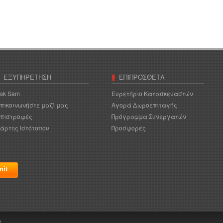
ΕΞΥΠΗΡΈΤΗΣΗ
ΕΠΙΠΡΌΣΘΕΤΑ
sk Sam
Ευρετήριο Κατασκευαστών
πικοινωνήστε μαζί μας
Αγορά Δωροεπιταγής
πιστροφές
Πρόγραμμα Συνεργατών
άρτης Ιστότοπου
Προσφορές
6