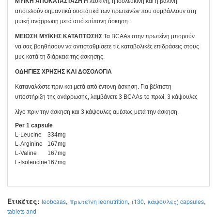
ΜΥΪΚΗ ΑΠΟΚΑΤΑΣΤΑΣΗ
Η λευκίνη, η ισολευκίνη και η βαλίνη
αποτελούν σημαντικά συστατικά των πρωτεϊνών που συμβάλλουν στη
μυϊκή ανάρρωση μετά από επίπονη άσκηση.
ΜΕΙΩΣΗ ΜΥΪΚΗΣ ΚΑΤΑΠΤΩΣΗΣ
Τα BCAAs στην πρωτεΐνη μπορούν
να σας βοηθήσουν να αντισταθμίσετε τις καταβολικές επιδράσεις στους
μυς κατά τη διάρκεια της άσκησης.
ΟΔΗΓΙΕΣ ΧΡΗΣΗΣ ΚΑΙ ΔΟΣΟΛΟΓΙΑ
Καταναλώστε πριν και μετά από έντονη άσκηση. Για βέλτιστη
υποστήριξη της ανάρρωσης, λαμβάνετε 3 BCAAs το πρωί, 3 κάψουλες
λίγο πριν την άσκηση και 3 κάψουλες αμέσως μετά την άσκηση.
Per 1 capsule
L-Leucine
334mg
L-Arginine
167mg
L-Valine
167mg
L-Isoleucine
167mg
Ετικέτες:
,
,
,
,
leobcaas
πρωτεΐνη leonutrition
(130
κάψουλες) capsules
tablets and