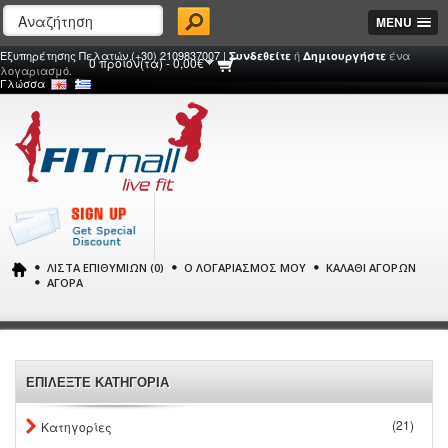
MENU
Εξυπηρέτησης Πελατών (+30) 2109837007 |
ή
ένα
Συνδεθείτε
Δημιουργήστε
0 προϊόν(τα) - 0,00€
λογαριασμό.
Γλώσσα
ΛΊΣΤΑ ΕΠΙΘΥΜΙΏΝ (0)
Ο ΛΟΓΑΡΙΑΣΜΌΣ ΜΟΥ
ΚΑΛΆΘΙ ΑΓΟΡΏΝ
ΑΓΟΡΆ
ΕΠΙΛΕΞΤΕ ΚΑΤΗΓΟΡΙΑ
(21)
Κατηγορίες