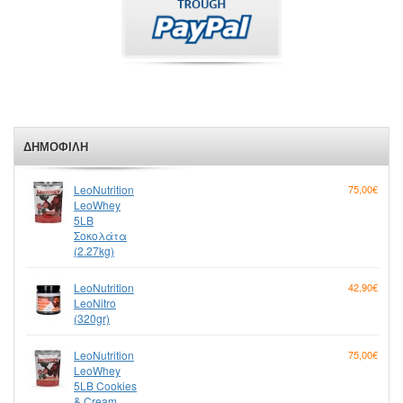
ΔΗΜΟΦΙΛΉ
LeoNutrition
75,00€
LeoWhey
5LB
Σοκολάτα
(2.27kg)
LeoNutrition
42,90€
LeoNitro
(320gr)
LeoNutrition
75,00€
LeoWhey
5LB Cookies
& Cream