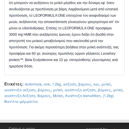
ότι μπορούν να αυξήσουν το μυϊκό μέγεθος και την δύναμη εφ’ όσον
συνδυάζονται με προπόνηση με βάρη. Λαμβανόμενο μετά από εντατική
προπόνηση, το LEOFORMULA ONE επιταχύνει τον ανεφοδιασμό των
μυών, αυξάνοντας την αποκατάσταση γλυκογόνου γρηγορότερα απ’ ότι
μόνοι οι υδατάνθρακες. Επίσης το LEOFORMULA ONE προσφέρει
3000 mg HMB που ανεξάρτητες έρευνες έχουν δείξει ότι βοηθά στην
αποτροπή του μυϊκού μεταβολισμού που ακολουθεί μετά την
προπόνηση. Για ακόμη περισσότερη βοήθεια στην μυϊκή ανάπτυξη, σας
προσφέρει και 60 γρ. ανώτερης πρωτεΐνης ορρού γάλακτος Leowhey
protein™, Beta Ecdysterone και 10 γρ. επιπρόσθετης γλουταμίνης ανά
ημερήσια δόση.
Ετικέτες:
,
,
,
,
,
,
,
leoformula
one
1.2kg
αύξηση
βάρους
και
μυϊκή
,
,
,
,
,
,
ανάπτυξη αύξηση
βάρους
μυϊκή
ανάπτυξη αύξηση
βάρους
μυϊκή
,
,
,
,
ανάπτυξη Αύξηση
Βάρους
Μυϊκή
Ανάπτυξη leonutrition
(1.2kg)
Βανίλια φόρμουλα
FitMall © 2026
powered by