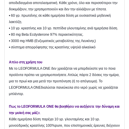
αποδεδειγμένα αποτελεσματική. Κάθε χρόνο, όλο και περισσότεροι την
δοκιμάζουν, την χρησιμοποιούν και δεν την αλλάζουν με τίποτα.
• 60 γρ. πρωτεΐνης σε κάθε ημερήσια δόση με ουσιαστικά μηδενική
λακτόζη.
• 10 γρ. κρεατίνης και 10 γρ. πεπτίδια γλουταμίνης ανά ημερήσια δόση.
• 80 mg Beta Ecdysterone 97% περιεκτικότητας.
• 3000 mg HMB (Ενζυματικός μεταβολίτης της Λευκίνης)
• σύστημα απορρόφησης της κρεατίνης υψηλά αλκαλικό
Απλο στη χρήση του
Με το LEOFORMULA ONE δεν χρειάζεται να μπερδεύεστε για το ποια
προϊόντα πρέπει να χρησιμοποιήσετε. Απλώς πάρτε 2 δόσεις την ημέρα,
μια το πρωί και μια μετά την προπόνηση (ή το απόγευμα). Το
LEOFORMULA ONEδιαλύεται πανεύκολα στο νερό χωρίς να χρειάζεται
μπλέντερ.
Πως το LEOFORMULA ONE θα βοηθήσει να αυξήσετε την δύναμη και
την μυϊκή σας μάζ
α.
Κάθε ημερήσια δόση παρέχει 10 γρ. γλουταμίνης και 10 γρ.
μονοϋδρικής κρεατίνης 100%pure, που επιστημονικές έρευνες δείχνουν