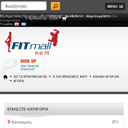
MENU
Εξυπηρέτησης Πελατών (+30) 2109837007 |
ή
ένα
Συνδεθείτε
Δημιουργήστε
0 προϊόν(τα) - 0,00€
λογαριασμό.
Γλώσσα
ΛΊΣΤΑ ΕΠΙΘΥΜΙΏΝ (0)
Ο ΛΟΓΑΡΙΑΣΜΌΣ ΜΟΥ
ΚΑΛΆΘΙ ΑΓΟΡΏΝ
ΑΓΟΡΆ
ΕΠΙΛΕΞΤΕ ΚΑΤΗΓΟΡΙΑ
(21)
Κατηγορίες