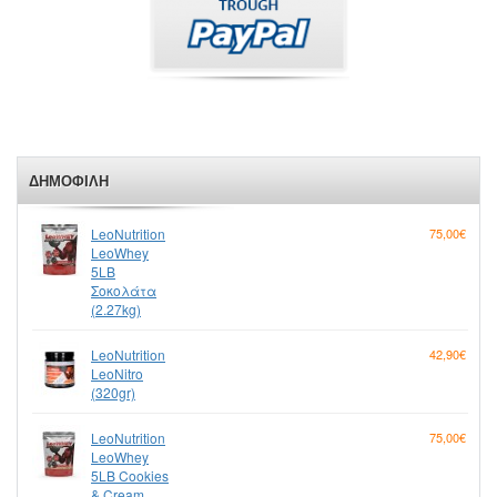
ΔΗΜΟΦΙΛΉ
LeoNutrition
75,00€
LeoWhey
5LB
Σοκολάτα
(2.27kg)
LeoNutrition
42,90€
LeoNitro
(320gr)
LeoNutrition
75,00€
LeoWhey
5LB Cookies
& Cream