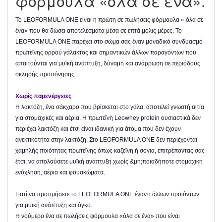
φόρμουλα «όλα σε ένα».
Το LEOFORMULA ONE είναι η πρώτη σε πωλήσεις φόρμουλα « όλα σε
ένα» που θα δώσει αποτελέσματα μέσα σε επτά μόλις μέρες. Το
LEOFORMULA ONE παρέχει στο σώμα σας έναν μοναδικό συνδυασμό
πρωτεΐνης ορρού γάλακτος και σημαντικών άλλων παραγόντων που
απαιτούνται για μυϊκή ανάπτυξη, δύναμη και ανάρρωση σε περιόδους
σκληρής προπόνησης.
Χωρίς παρ
ενέργειες
Η λακτόζη, ένα σάκχαρο που βρίσκεται στο γάλα, αποτελεί γνωστή αιτία
για στομαχικές και αέρια. Η πρωτεΐνη Leowhey protein ουσιαστικά δεν
περιέχει λακτόζη και έτσι είναι ιδανική για άτομα που δεν έχουν
ανεκτικότητα στην λακτόζη. Στο LEOFORMULA ONE δεν περιέχονται
χαμηλής ποιότητας πρωτεΐνης όπως καζεΐνη ή σόγια, επιτρέποντας σας
έτσι, να απολαύσετε μυϊκή ανάπτυξη χωρίς &µn;ποιαδήποτε στομαχική
ενόχληση, αέρια και φουσκώματα.
Γιατί να προτιμήσετε το LEOFORMULA ONE έναντι άλλων προϊόντων
για μυϊκή ανάπτυξη και όγκο.
Η νούμερο ένα σε πωλήσεις φόρμουλα «όλα σε ένα» που είναι