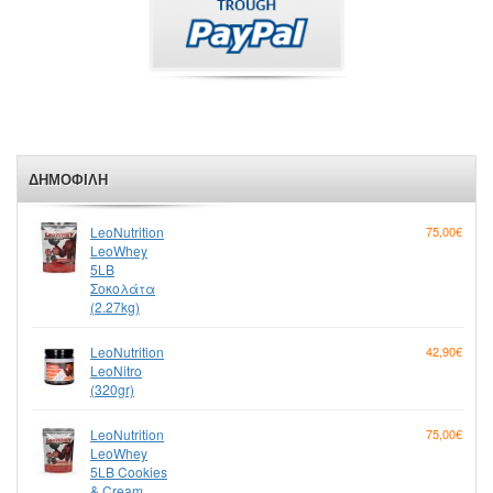
ΔΗΜΟΦΙΛΉ
LeoNutrition
75,00€
LeoWhey
5LB
Σοκολάτα
(2.27kg)
LeoNutrition
42,90€
LeoNitro
(320gr)
LeoNutrition
75,00€
LeoWhey
5LB Cookies
& Cream