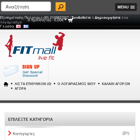
MENU
Εξυπηρέτησης Πελατών (+30) 2109837007 |
ή
ένα
Συνδεθείτε
Δημιουργήστε
0 προϊόν(τα) - 0,00€
λογαριασμό.
Γλώσσα
ΛΊΣΤΑ ΕΠΙΘΥΜΙΏΝ (0)
Ο ΛΟΓΑΡΙΑΣΜΌΣ ΜΟΥ
ΚΑΛΆΘΙ ΑΓΟΡΏΝ
ΑΓΟΡΆ
ΕΠΙΛΕΞΤΕ ΚΑΤΗΓΟΡΙΑ
(21)
Κατηγορίες