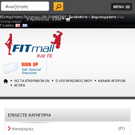
MENU
Εξυπηρέτησης Πελατών (+30) 2109837007 |
ή
ένα
Συνδεθείτε
Δημιουργήστε
0 προϊόν(τα) - 0,00€
λογαριασμό.
Γλώσσα
ΛΊΣΤΑ ΕΠΙΘΥΜΙΏΝ (0)
Ο ΛΟΓΑΡΙΑΣΜΌΣ ΜΟΥ
ΚΑΛΆΘΙ ΑΓΟΡΏΝ
ΑΓΟΡΆ
ΕΠΙΛΕΞΤΕ ΚΑΤΗΓΟΡΙΑ
(21)
Κατηγορίες