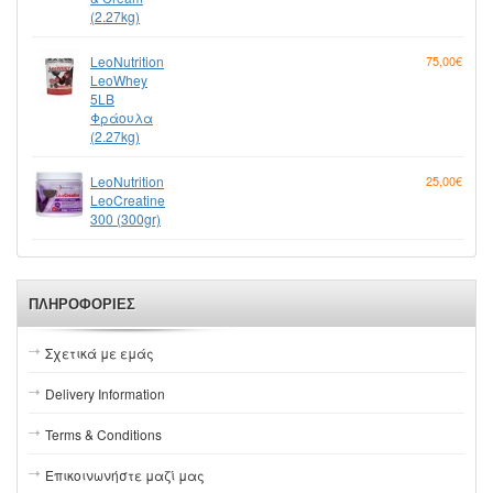
(2.27kg)
LeoNutrition
75,00€
LeoWhey
5LB
Φράουλα
(2.27kg)
LeoNutrition
25,00€
LeoCreatine
300 (300gr)
ΠΛΗΡΟΦΟΡΊΕΣ
Σχετικά με εμάς
Delivery Information
Terms & Conditions
Επικοινωνήστε μαζί μας