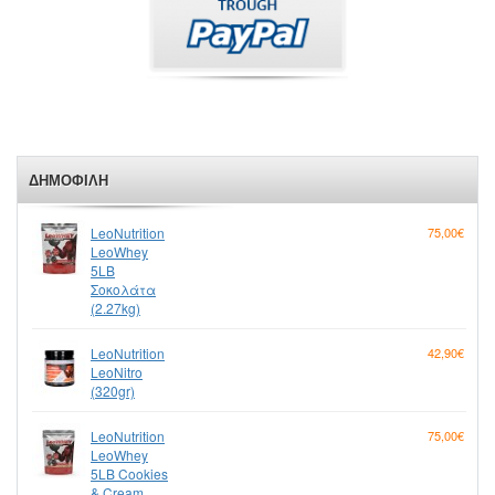
ΔΗΜΟΦΙΛΉ
LeoNutrition
75,00€
LeoWhey
5LB
Σοκολάτα
(2.27kg)
LeoNutrition
42,90€
LeoNitro
(320gr)
LeoNutrition
75,00€
LeoWhey
5LB Cookies
& Cream