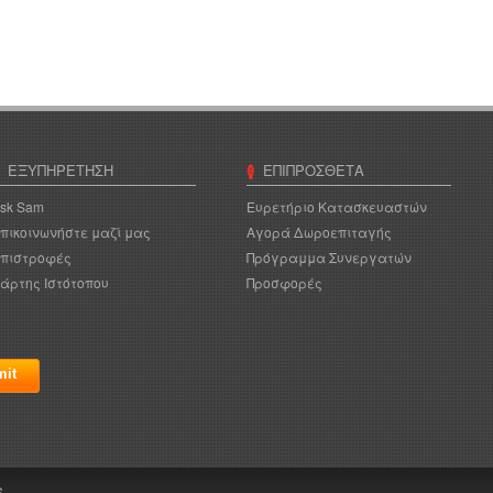
ΕΞΥΠΗΡΈΤΗΣΗ
ΕΠΙΠΡΌΣΘΕΤΑ
sk Sam
Ευρετήριο Κατασκευαστών
πικοινωνήστε μαζί μας
Αγορά Δωροεπιταγής
πιστροφές
Πρόγραμμα Συνεργατών
άρτης Ιστότοπου
Προσφορές
6