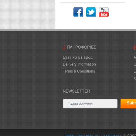
ΠΛΗΡΟΦΟΡΊΕΣ
Σχετικά με εμάς
A
Delivery Information
Ε
Terms & Conditions
Ε
Χ
NEWSLETTER
© 202
FitMall - To eshop της LeoNutrition