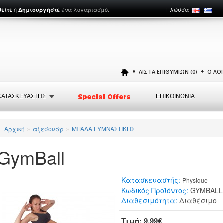
ή
ένα λογαριασμό.
Γλώσσα
θείτε
Δημιουργήστε
ΛΊΣΤΑ ΕΠΙΘΥΜΙΏΝ (0)
Ο ΛΟ
ΚΑΤΑΣΚΕΥΑΣΤΗΣ
ΕΠΙΚΟΙΝΩΝΙΑ
»
»
Αρχική
αξεσουάρ
ΜΠΑΛΑ ΓΥΜΝΑΣΤΙΚΗΣ
GymBall
Κατασκευαστής:
Physique
Κωδικός Προϊόντος:
GYMBALL
Διαθεσιμότητα:
Διαθέσιμο
Τιμή: 9,99€