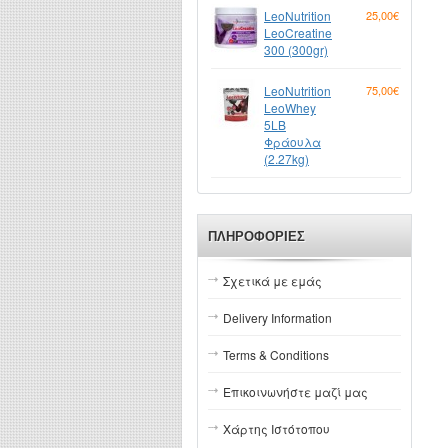
LeoNutrition
25,00€
LeoCreatine
300 (300gr)
LeoNutrition
75,00€
LeoWhey
5LB
Φράουλα
(2.27kg)
ΠΛΗΡΟΦΟΡΊΕΣ
Σχετικά με εμάς
Delivery Information
Terms & Conditions
Επικοινωνήστε μαζί μας
Χάρτης Ιστότοπου