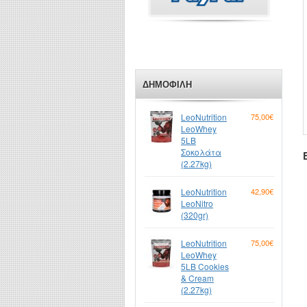
ΔΗΜΟΦΙΛΉ
LeoNutrition
75,00€
LeoWhey
5LB
Σοκολάτα
(2.27kg)
LeoNutrition
42,90€
LeoNitro
(320gr)
LeoNutrition
75,00€
LeoWhey
5LB Cookies
& Cream
(2.27kg)