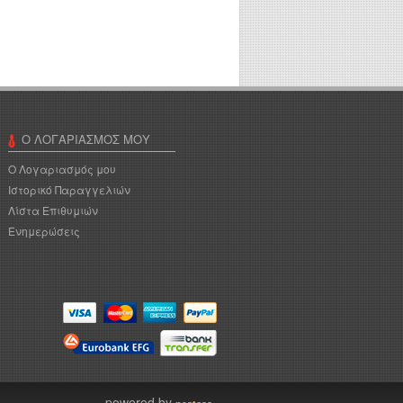
Ο ΛΟΓΑΡΙΑΣΜΌΣ ΜΟΥ
Ο Λογαριασμός μου
Ιστορικό Παραγγελιών
Λίστα Επιθυμιών
Ενημερώσεις
powered by