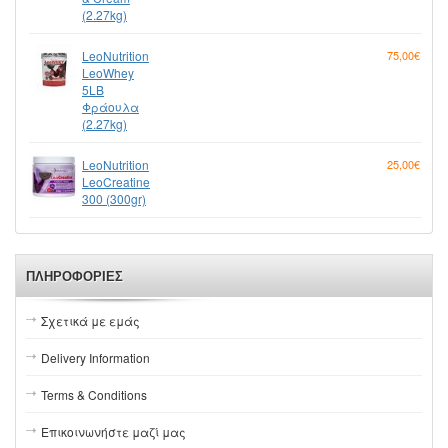
(2.27kg)
LeoNutrition
75,00€
LeoWhey
5LB
Φράουλα
(2.27kg)
LeoNutrition
25,00€
LeoCreatine
300 (300gr)
ΠΛΗΡΟΦΟΡΊΕΣ
Σχετικά με εμάς
Delivery Information
Terms & Conditions
Επικοινωνήστε μαζί μας