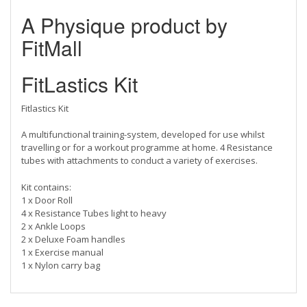
Α Physique product by
FitMall
FitLastics Kit
Fitlastics Kit
A multifunctional training-system, developed for use whilst
travelling or for a workout programme at home. 4 Resistance
tubes with attachments to conduct a variety of exercises.
Kit contains:
1 x Door Roll
4 x Resistance Tubes light to heavy
2 x Ankle Loops
2 x Deluxe Foam handles
1 x Exercise manual
1 x Nylon carry bag