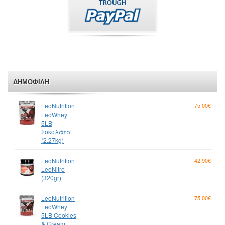
ΔΗΜΟΦΙΛΉ
LeoNutrition
75,00€
LeoWhey
5LB
Σοκολάτα
(2.27kg)
LeoNutrition
42,90€
LeoNitro
(320gr)
LeoNutrition
75,00€
LeoWhey
5LB Cookies
& Cream