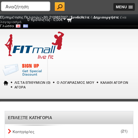
MENU
Εξυπηρέτησης Πελατών (+30) 2109837007 |
ή
ένα
Συνδεθείτε
Δημιουργήστε
0 προϊόν(τα) - 0,00€
λογαριασμό.
Γλώσσα
ΛΊΣΤΑ ΕΠΙΘΥΜΙΏΝ (0)
Ο ΛΟΓΑΡΙΑΣΜΌΣ ΜΟΥ
ΚΑΛΆΘΙ ΑΓΟΡΏΝ
ΑΓΟΡΆ
ΕΠΙΛΕΞΤΕ ΚΑΤΗΓΟΡΙΑ
(21)
Κατηγορίες