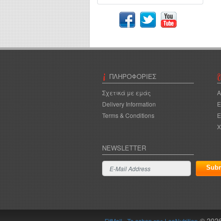
ΠΛΗΡΟΦΟΡΊΕΣ
Σχετικά με εμάς
A
Delivery Information
Ε
Terms & Conditions
Ε
Χ
NEWSLETTER
© 202
FitMall - To eshop της LeoNutrition