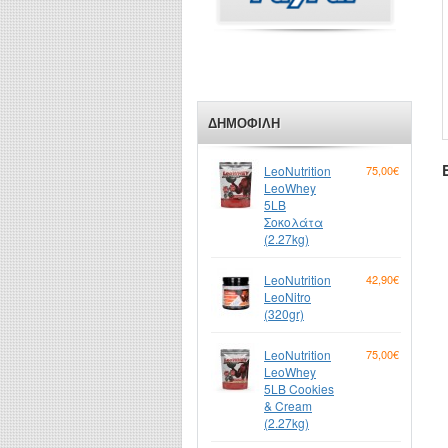
ΔΗΜΟΦΙΛΉ
LeoNutrition
75,00€
LeoWhey
5LB
Σοκολάτα
(2.27kg)
LeoNutrition
42,90€
LeoNitro
(320gr)
LeoNutrition
75,00€
LeoWhey
5LB Cookies
& Cream
(2.27kg)