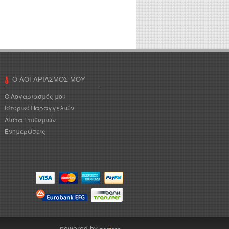
Ο ΛΟΓΑΡΙΑΣΜΌΣ ΜΟΥ
Ο Λογαριασμός μου
Ιστορικό Παραγγελιών
Λίστα Επιθυμιών
Ενημερώσεις
powered by