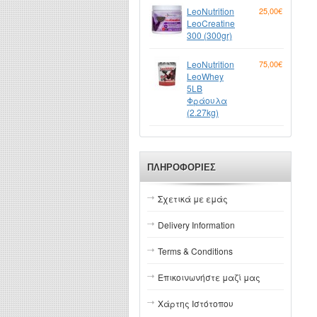
LeoNutrition
25,00€
LeoCreatine
300 (300gr)
LeoNutrition
75,00€
LeoWhey
5LB
Φράουλα
(2.27kg)
ΠΛΗΡΟΦΟΡΊΕΣ
Σχετικά με εμάς
Delivery Information
Terms & Conditions
Επικοινωνήστε μαζί μας
Χάρτης Ιστότοπου