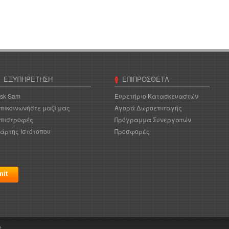
ΕΞΥΠΗΡΈΤΗΣΗ
ΕΠΙΠΡΌΣΘΕΤΑ
sk Sam
Ευρετήριο Κατασκευαστών
πικοινωνήστε μαζί μας
Αγορά Δωροεπιταγής
πιστροφές
Πρόγραμμα Συνεργατών
άρτης Ιστότοπου
Προσφορές
6