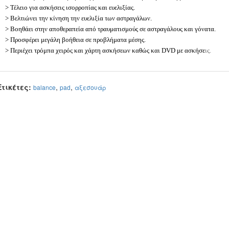
> Τέλειο για ασκήσεις ισορροπίας και ευελιξίας.
> Βελτιώνει την κίνηση την ευελιξία των αστραγάλων.
> Βοηθάει στην αποθεραπεία από τραυματισμούς σε αστραγάλους και γόνατα.
> Προσφέρει μεγάλη βοήθεια σε προβλήματα μέσης.
> Περιέχει τρόμπα χειρός και χάρτη ασκήσεων καθώς και DVD με ασκήσε
ις.
Ετικέτες:
,
,
balance
pad
αξεσουάρ