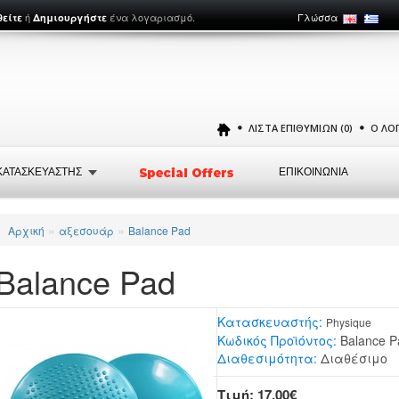
ή
ένα λογαριασμό.
Γλώσσα
θείτε
Δημιουργήστε
ΛΊΣΤΑ ΕΠΙΘΥΜΙΏΝ (0)
Ο ΛΟ
ΚΑΤΑΣΚΕΥΑΣΤΗΣ
ΕΠΙΚΟΙΝΩΝΙΑ
»
»
Αρχική
αξεσουάρ
Balance Pad
Balance Pad
Κατασκευαστής:
Physique
Κωδικός Προϊόντος:
Balance P
Διαθεσιμότητα:
Διαθέσιμο
Τιμή: 17,00€