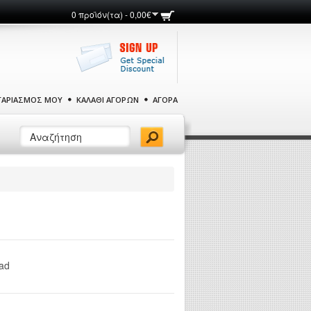
0 προϊόν(τα) - 0,00€
ΓΑΡΙΑΣΜΌΣ ΜΟΥ
ΚΑΛΆΘΙ ΑΓΟΡΏΝ
ΑΓΟΡΆ
ad