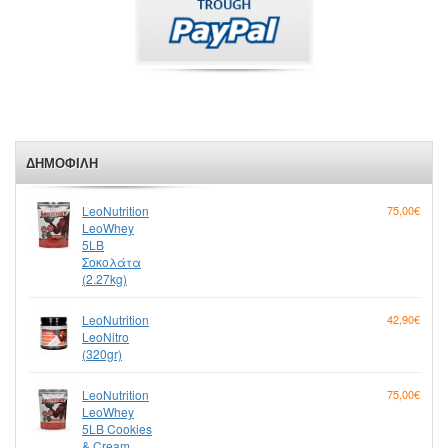
ΔΗΜΟΦΙΛΉ
LeoNutrition
75,00€
LeoWhey
5LB
Σοκολάτα
(2.27kg)
LeoNutrition
42,90€
LeoNitro
(320gr)
LeoNutrition
75,00€
LeoWhey
5LB Cookies
& Cream