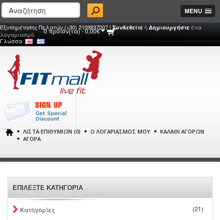
MENU
Εξυπηρέτησης Πελατών (+30) 2109837007 |
ή
ένα
Συνδεθείτε
Δημιουργήστε
0 προϊόν(τα) - 0,00€
λογαριασμό.
Γλώσσα
ΛΊΣΤΑ ΕΠΙΘΥΜΙΏΝ (0)
Ο ΛΟΓΑΡΙΑΣΜΌΣ ΜΟΥ
ΚΑΛΆΘΙ ΑΓΟΡΏΝ
ΑΓΟΡΆ
ΕΠΙΛΕΞΤΕ ΚΑΤΗΓΟΡΙΑ
(21)
Κατηγορίες