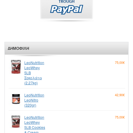
ΔΗΜΟΦΙΛΉ
LeoNutrition
75,00€
LeoWhey
5LB
Σοκολάτα
(2.27kg)
LeoNutrition
42,90€
LeoNitro
(320gr)
LeoNutrition
75,00€
LeoWhey
5LB Cookies
& Cream