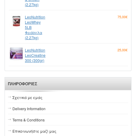
(2.27kg)
LeoNutrition
75,00€
LeoWhey
5LB
Φράουλα
(2.27kg)
LeoNutrition
25,00€
LeoCreatine
300 (300gr)
ΠΛΗΡΟΦΟΡΊΕΣ
Σχετικά με εμάς
Delivery Information
Terms & Conditions
Επικοινωνήστε μαζί μας