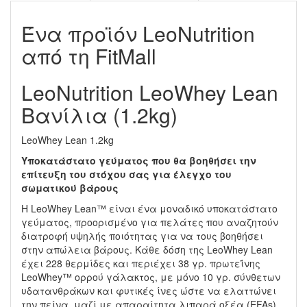
Ένα προϊόν LeoNutrition
από τη FitMall
LeoNutrition LeoWhey Lean
Βανίλια (1.2kg)
LeoWhey Lean 1.2kg
Υποκατάστατο γεύματος που θα βοηθήσει την
επίτευξη του στόχου σας για έλεγχο του
σωματικού βάρους
H LeoWhey Lean™ είναι ένα μοναδικό υποκατάστατο
γεύματος, προορισμένο για πελάτες που αναζητούν
διατροφή υψηλής ποιότητας για να τους βοηθήσει
στην απώλεια βάρους. Κάθε δόση της LeoWhey Lean
έχει 228 θερμίδες και περιέχει 38 γρ. πρωτεΐνης
LeoWhey™ ορρού γάλακτος, με μόνο 10 γρ. σύνθετων
υδατανθράκων και φυτικές ίνες ώστε να ελαττώνει
την πείνα, μαζί με απαραίτητα λιπαρά οξέα (EFAs),