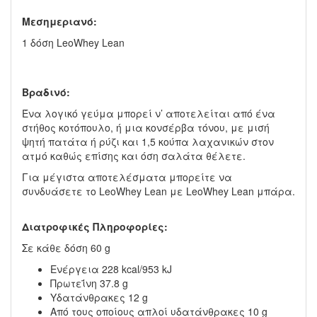
Μεσημεριανό:
1 δόση LeoWhey Lean
Βραδινό:
Ένα λογικό γεύμα μπορεί ν’ αποτελείται από ένα
στήθος κοτόπουλο, ή μια κονσέρβα τόνου, με μισή
ψητή πατάτα ή ρύζι και 1,5 κούπα λαχανικών στον
ατμό καθώς επίσης και όση σαλάτα θέλετε.
Για μέγιστα αποτελέσματα μπορείτε να
συνδυάσετε το LeoWhey Lean με LeoWhey Lean μπάρα.
Διατροφικές Πληροφορίες:
Σε κάθε δόση 60 g
Ενέργεια 228 kcal/953 kJ
Πρωτεΐνη 37.8 g
Υδατάνθρακες 12 g
Από τους οποίους απλοί υδατάνθρακες 10 g