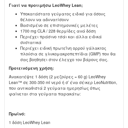
Γιατί να προτιμήσω
LeoWhey
Lean
;
Υποκατάστατο γεύματος ειδικό για όσους
θέλουν να αδυνατίσουν
Βασισμένο σε επιστημονικές μελέτες
1700 mg CLA / 228 θερμίδες ανά δόση
Περιέχει πράσινο τσάι και άλλα ειδικά
συστατικά
Περιέχει ειδική πρωτεΐνη ορρού γάλακτος
πλούσια σε γλυκομακροπεπτίδια (GMP) που θα
σας βοηθησει στον έλεγχο του βάρους σας.
Προτεινόμενη χρήση:
Ανακατέψτε 1 δόση (2 μεζούρες = 60 g) LeoWhey
Lean™ σε 300-350 ml νερό ή σ’ ένα σέικερ LeoNutrition,
που αντικαθιστά 2 γεύματα ημερησίως όπως
φαίνεται στα γεύματα παρακάτω:
Πρωϊνό:
1 δόση LeoWhey Lean