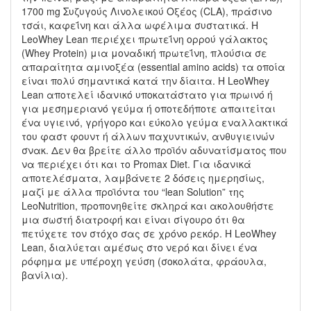
1700 mg Συζυγούς Λινολεικού Οξέος (CLA), πράσινο
τσάι, καφεΐνη και άλλα ωφέλιμα συστατικά. Η
LeoWhey Lean περιέχει πρωτεΐνη ορρού γάλακτος
(Whey Protein) μια μοναδική πρωτεΐνη, πλούσια σε
απαραίτητα αμινοξέα (essential amino acids) τα οποία
είναι πολύ σημαντικά κατά την δίαιτα. Η LeoWhey
Lean αποτελεί ιδανικό υποκατάστατο για πρωινό ή
για μεσημεριανό γεύμα ή οποτεδήποτε απαιτείται
ένα υγιεινό, γρήγορο και εύκολο γεύμα εναλλακτικά
του φαστ φουντ ή άλλων παχυντικών, ανθυγιεινών
σνακ. Δεν θα βρείτε άλλο προϊόν αδυνατίσματος που
να περιέχει ότι και το Promax Diet. Για ιδανικά
αποτελέσματα, λαμβάνετε 2 δόσεις ημερησίως,
μαζί με άλλα προϊόντα του “lean Solution” της
LeoNutrition, προπονηθείτε σκληρά και ακολουθήστε
μια σωστή διατροφή και είναι σίγουρο ότι θα
πετύχετε τον στόχο σας σε χρόνο ρεκόρ. Η LeoWhey
Lean, διαλύεται αμέσως στο νερό και δίνει ένα
ρόφημα με υπέροχη γεύση (σοκολάτα, φράουλα,
βανίλια).