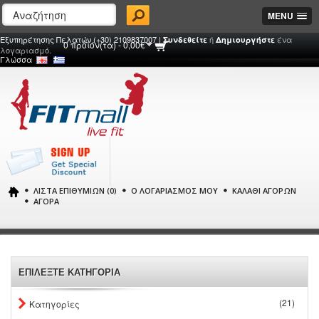
MENU
Εξυπηρέτησης Πελατών (+30) 2109837007 |
ή
ένα
Συνδεθείτε
Δημιουργήστε
0 προϊόν(τα) - 0,00€
λογαριασμό.
Γλώσσα
ΛΊΣΤΑ ΕΠΙΘΥΜΙΏΝ (0)
Ο ΛΟΓΑΡΙΑΣΜΌΣ ΜΟΥ
ΚΑΛΆΘΙ ΑΓΟΡΏΝ
ΑΓΟΡΆ
ΕΠΙΛΕΞΤΕ ΚΑΤΗΓΟΡΙΑ
(21)
Κατηγορίες