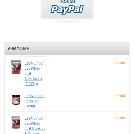
ΔΗΜΟΦΙΛΉ
LeoNutrition
75,00€
LeoWhey
5LB
Σοκολάτα
(2.27kg)
LeoNutrition
42,90€
LeoNitro
(320gr)
LeoNutrition
75,00€
LeoWhey
5LB Cookies
& Cream