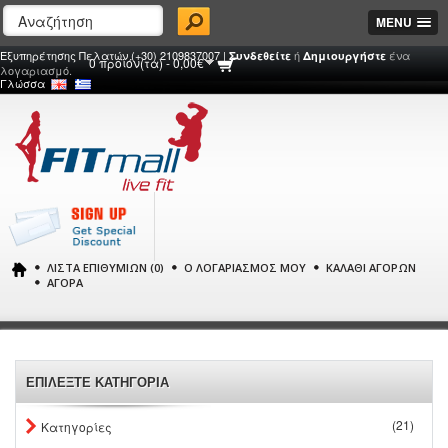
MENU
Εξυπηρέτησης Πελατών (+30) 2109837007 |
ή
ένα
Συνδεθείτε
Δημιουργήστε
0 προϊόν(τα) - 0,00€
λογαριασμό.
Γλώσσα
ΛΊΣΤΑ ΕΠΙΘΥΜΙΏΝ (0)
Ο ΛΟΓΑΡΙΑΣΜΌΣ ΜΟΥ
ΚΑΛΆΘΙ ΑΓΟΡΏΝ
ΑΓΟΡΆ
ΕΠΙΛΕΞΤΕ ΚΑΤΗΓΟΡΙΑ
(21)
Κατηγορίες