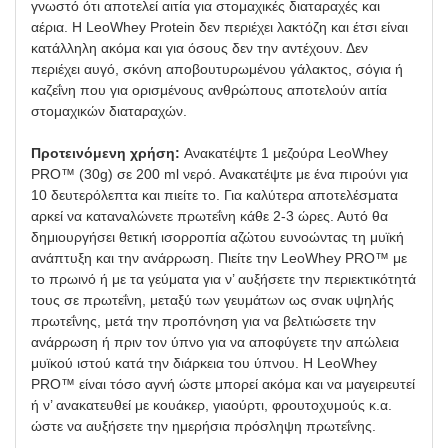
γνωστό ότι αποτελεί αιτία για στομαχικές διαταραχές και
αέρια. Η LeoWhey Protein δεν περιέχει λακτόζη και έτσι είναι
κατάλληλη ακόμα και για όσους δεν την αντέχουν. Δεν
περιέχει αυγό, σκόνη αποβουτυρωμένου γάλακτος, σόγια ή
καζεΐνη που για ορισμένους ανθρώπους αποτελούν αιτία
στομαχικών διαταραχών.
Προτεινόμενη χρήση:
Ανακατέψτε 1 μεζούρα LeoWhey
PRO™ (30g) σε 200 ml νερό. Ανακατέψτε με ένα πιρούνι για
10 δευτερόλεπτα και πιείτε το. Για καλύτερα αποτελέσματα
αρκεί να καταναλώνετε πρωτεΐνη κάθε 2-3 ώρες. Αυτό θα
δημιουργήσει θετική ισορροπία αζώτου ευνοώντας τη μυϊκή
ανάπτυξη και την ανάρρωση. Πιείτε την LeoWhey PRO™ με
το πρωινό ή με τα γεύματα για ν’ αυξήσετε την περιεκτικότητά
τους σε πρωτεΐνη, μεταξύ των γευμάτων ως σνακ υψηλής
πρωτεΐνης, μετά την προπόνηση για να βελτιώσετε την
ανάρρωση ή πριν τον ύπνο για να αποφύγετε την απώλεια
μυϊκού ιστού κατά την διάρκεια του ύπνου. Η LeoWhey
PRO™ είναι τόσο αγνή ώστε μπορεί ακόμα και να μαγειρευτεί
ή ν’ ανακατευθεί με κουάκερ, γιαούρτι, φρουτοχυμούς κ.α.
ώστε να αυξήσετε την ημερήσια πρόσληψη πρωτεΐνης.