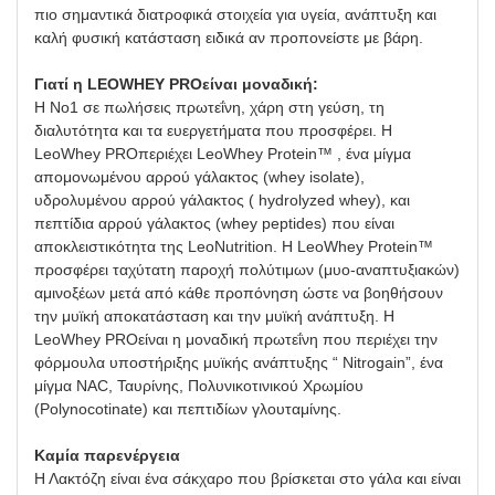
πιο σημαντικά διατροφικά στοιχεία για υγεία, ανάπτυξη και
καλή φυσική κατάσταση ειδικά αν προπονείστε με βάρη.
Γιατί η
LEOWHEY
PRO
είναι μοναδική:
Η Νο1 σε πωλήσεις πρωτεΐνη, χάρη στη γεύση, τη
διαλυτότητα και τα ευεργετήματα που προσφέρει. Η
LeoWhey PROπεριέχει LeoWhey Protein™ , ένα μίγμα
απομονωμένου αρρού γάλακτος (whey isolate),
υδρολυμένου αρρού γάλακτος ( hydrolyzed whey), και
πεπτίδια αρρού γάλακτος (whey peptides) που είναι
αποκλειστικότητα της LeoNutrition. Η LeoWhey Protein™
προσφέρει ταχύτατη παροχή πολύτιμων (μυο-αναπτυξιακών)
αμινοξέων μετά από κάθε προπόνηση ώστε να βοηθήσουν
την μυϊκή αποκατάσταση και την μυϊκή ανάπτυξη. Η
LeoWhey PROείναι η μοναδική πρωτεΐνη που περιέχει την
φόρμουλα υποστήριξης μυϊκής ανάπτυξης “ Nitrogain”, ένα
μίγμα NAC, Ταυρίνης, Πολυνικοτινικού Χρωμίου
(Polynocotinate) και πεπτιδίων γλουταμίνης.
Καμία παρενέργεια
Η Λακτόζη είναι ένα σάκχαρο που βρίσκεται στο γάλα και είναι