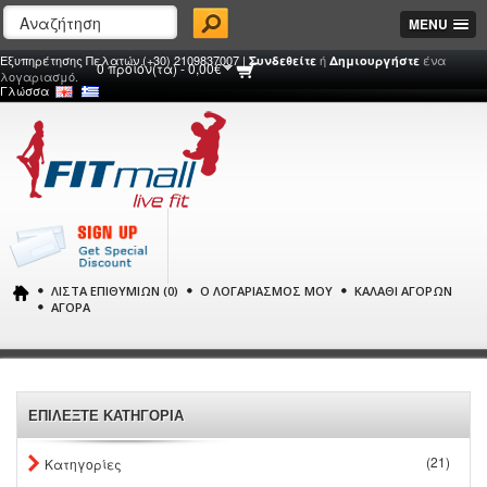
MENU
Εξυπηρέτησης Πελατών (+30) 2109837007 |
ή
ένα
Συνδεθείτε
Δημιουργήστε
0 προϊόν(τα) - 0,00€
λογαριασμό.
Γλώσσα
ΛΊΣΤΑ ΕΠΙΘΥΜΙΏΝ (0)
Ο ΛΟΓΑΡΙΑΣΜΌΣ ΜΟΥ
ΚΑΛΆΘΙ ΑΓΟΡΏΝ
ΑΓΟΡΆ
ΕΠΙΛΕΞΤΕ ΚΑΤΗΓΟΡΙΑ
(21)
Κατηγορίες