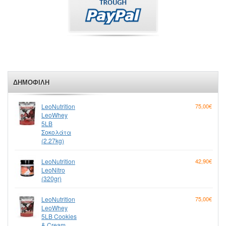
ΔΗΜΟΦΙΛΉ
LeoNutrition
75,00€
LeoWhey
5LB
Σοκολάτα
(2.27kg)
LeoNutrition
42,90€
LeoNitro
(320gr)
LeoNutrition
75,00€
LeoWhey
5LB Cookies
& Cream