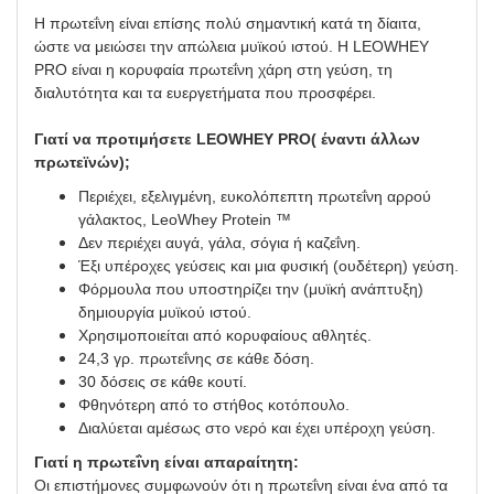
Η πρωτεΐνη είναι επίσης πολύ σημαντική κατά τη δίαιτα,
ώστε να μειώσει την απώλεια μυϊκού ιστού. Η LEOWHEY
PRO είναι η κορυφαία πρωτεΐνη χάρη στη γεύση, τη
διαλυτότητα και τα ευεργετήματα που προσφέρει.
Γιατί να προτιμήσετε
LEOWHEY
PRO
(
έναντι άλλων
πρωτεϊνών);
Περιέχει, εξελιγμένη, ευκολόπεπτη πρωτεΐνη αρρού
γάλακτος, LeoWhey Protein ™
Δεν περιέχει αυγά, γάλα, σόγια ή καζεΐνη.
Έξι υπέροχες γεύσεις και μια φυσική (ουδέτερη) γεύση.
Φόρμουλα που υποστηρίζει την (μυϊκή ανάπτυξη)
δημιουργία μυϊκού ιστού.
Χρησιμοποιείται από κορυφαίους αθλητές.
24,3 γρ. πρωτεΐνης σε κάθε δόση.
30 δόσεις σε κάθε κουτί.
Φθηνότερη από το στήθος κοτόπουλο.
Διαλύεται αμέσως στο νερό και έχει υπέροχη γεύση.
Γιατί η πρωτεΐνη είναι απαραίτητη:
Οι επιστήμονες συμφωνούν ότι η πρωτεΐνη είναι ένα από τα