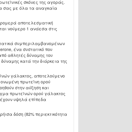
πρωτεϊνικές σκόνες της αγοράς.
μα σας με όλα τα αναγκαία
αι τρομερά αποτελεσματική
ται νούμερο 1 ανάεσα στις
υστατικά συμπεριλαμβανομένων
erone, ένα συστατικό που
από αθλητές δύναμης του
ς δύναμης κατά την διάρκεια της
εϊνών γάλακτος, αποτελούμενο
μονωμένη πρωτεϊνη ορού
ηθούν στην αύξηση και
μίγμα πρωτεϊνών ορού γάλακτος
ρέχουν υψηλά επίπεδα
ήισα δόση (82% περιεκτικότητα