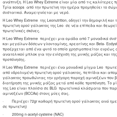
ανάπτυξη. Η Leo Whey Extreme είναι μία από τις καλύτερες 
Τρία scoops από την πρωτεϊνη την ημέρα προμηθεύει το σώ
συστατικά. Αναμειγνύεται με νερό.
Η Leo Whey Extreme της Leonutrition, οδηγεί την δημοφιλή κ
πρωτεϊνη ορού γάλακτος της Leo σε νέα επίπεδα και θεωρεί
πρωτεϊνικές σκόνες.
Η Leo Whey Extreme περιέχει μια ομάδα από 7 μοναδικά σ
και μεγάλων δόσεων γλουταμίνης, κρεατίνης και Beta- Ecdyst
προέρχεται από ένα φυτό το οποίο χρησιμοποιείται ευρέως 
ανατολικού μπλοκ για την ενίσχυση της μυικής μάζας και τη
προπόνησης.
Η Leo Whey Extreme περιέχει ένα μοναδικό μίγμα Leo πρωτ
από υδρολυμένη πρωτεϊνη ορού γάλακτος, πεπτίδια και απο
γάλακτος προωθώντας την γρήγορη παροχή αμινοξέων που βο
διατήρηση της μυικής μάζας μετά από κάθε προπόνηση. Το 
της Leo είναι πλούσιο σε BLG πρωτεϊνικά κλάσματα που πα
αμινοξέων (BCCAs) στους μύες σας.
· Περιέχει 72gr καθαρή πρωτεϊνη ορού γάλακτος ανά ημερ
σε πρωτεϊνη)
· 200mg n-acetyl-cysteine (NAC)