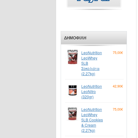
ΔΗΜΟΦΙΛΉ
LeoNutrition
75,00€
LeoWhey
5LB
Σοκολάτα
(2.27kg)
LeoNutrition
42,90€
LeoNitro
(320gr)
LeoNutrition
75,00€
LeoWhey
5LB Cookies
& Cream
(2.27kg)