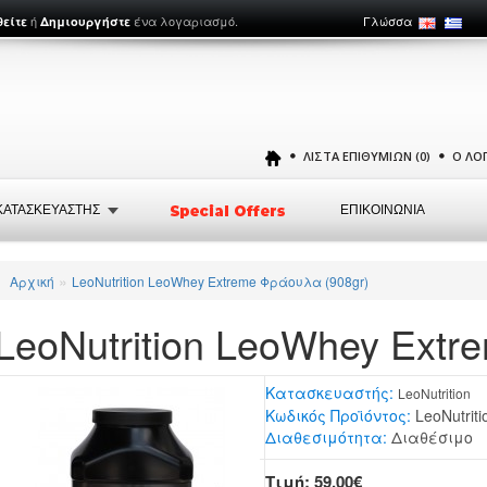
ή
ένα λογαριασμό.
Γλώσσα
θείτε
Δημιουργήστε
ΛΊΣΤΑ ΕΠΙΘΥΜΙΏΝ (0)
Ο ΛΟ
ΚΑΤΑΣΚΕΥΑΣΤΗΣ
ΕΠΙΚΟΙΝΩΝΙΑ
»
Αρχική
LeoNutrition LeoWhey Extreme Φράουλα (908gr)
LeoNutrition LeoWhey Ext
Κατασκευαστής:
LeoNutrition
Κωδικός Προϊόντος:
LeoNutrit
Διαθεσιμότητα:
Διαθέσιμο
Τιμή: 59,00€