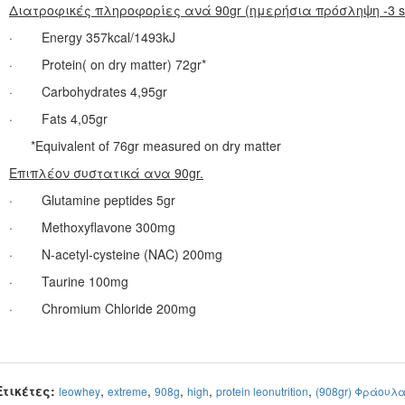
Διατροφικές πληροφορίες ανά 90
gr
(ημερήσια πρόσληψη -3
· Energy 357kcal/1493kJ
· Protein( on dry matter) 72gr*
· Carbohydrates 4,95gr
· Fats 4,05gr
*Equivalent of 76gr measured on dry matter
Επιπλέον συστατικά ανα 90gr.
· Glutamine peptides 5gr
· Methoxyflavone 300mg
· N-acetyl-cysteine (NAC) 200mg
· Taurine 100mg
· Chromium Chloride 200mg
Ετικέτες:
,
,
,
,
,
leowhey
extreme
908g
high
protein leonutrition
(908gr) Φράουλ