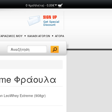
0 προϊόν(τα) - 0,00€
ΓΑΡΙΑΣΜΌΣ ΜΟΥ
ΚΑΛΆΘΙ ΑΓΟΡΏΝ
ΑΓΟΡΆ
reme Φράουλα
ion LeoWhey Extreme (908gr)