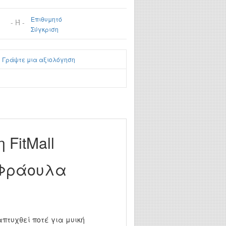
Επιθυμητό
- Ή -
Σύγκριση
|
Γράψτε μια αξιολόγηση
 FitMall
e Φράουλα
πτυχθεί ποτέ για μυική