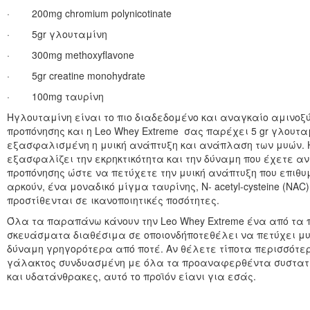
· 200mg chromium polynicotinate
· 5gr γλουταμίνη
· 300mg methoxyflavone
· 5gr creatine monohydrate
· 100mg ταυρίνη
Ηγλουταμίνη είναι το πιο διαδεδομένο και αναγκαίο αμινοξύ
προπόνησης και η Leo Whey Extreme σας παρέχει 5 gr γλουτα
εξασφαλισμένη η μυική ανάπτυξη και ανάπλαση των μυών. Η
εξασφαλίζει την εκρηκτικότητα και την δύναμη που έχετε αν
προπόνησης ώστε να πετύχετε την μυική ανάπτυξη που επιθ
αρκούν, ένα μοναδικό μίγμα ταυρίνης, N- acetyl-cysteine (NAC) 
προστίθενται σε ικανοποιητικές ποσότητες.
Όλα τα παραπάνω κάνουν την Leo Whey Extreme ένα από τα 
σκευάσματα διαθέσιμα σε οποιονδήποτεθέλει να πετύχει μυ
δύναμη γρηγορότερα από ποτέ. Αν θέλετε τίποτα περισσότε
γάλακτος συνδυασμένη με όλα τα προαναφερθέντα συστατι
και υδατάνθρακες, αυτό το προϊόν είανι για εσάς.