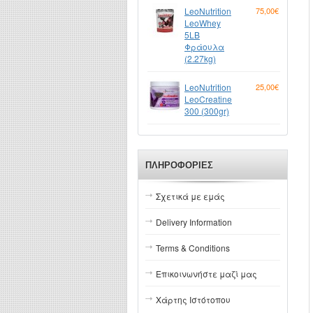
LeoNutrition
75,00€
LeoWhey
5LB
Φράουλα
(2.27kg)
LeoNutrition
25,00€
LeoCreatine
300 (300gr)
ΠΛΗΡΟΦΟΡΊΕΣ
Σχετικά με εμάς
Delivery Information
Terms & Conditions
Επικοινωνήστε μαζί μας
Χάρτης Ιστότοπου