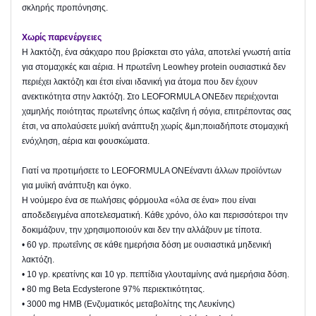
σκληρής προπόνησης.
Χωρίς παρ
ενέργειες
Η λακτόζη, ένα σάκχαρο που βρίσκεται στο γάλα, αποτελεί γνωστή αιτία
για στομαχικές και αέρια. Η πρωτεΐνη Leowhey protein ουσιαστικά δεν
περιέχει λακτόζη και έτσι είναι ιδανική για άτομα που δεν έχουν
ανεκτικότητα στην λακτόζη. Στο LEOFORMULA ONEδεν περιέχονται
χαμηλής ποιότητας πρωτεΐνης όπως καζεΐνη ή σόγια, επιτρέποντας σας
έτσι, να απολαύσετε μυϊκή ανάπτυξη χωρίς &µn;ποιαδήποτε στομαχική
ενόχληση, αέρια και φουσκώματα.
Γιατί να προτιμήσετε το LEOFORMULA ONEέναντι άλλων προϊόντων
για μυϊκή ανάπτυξη και όγκο.
Η νούμερο ένα σε πωλήσεις φόρμουλα «όλα σε ένα» που είναι
αποδεδειγμένα αποτελεσματική. Κάθε χρόνο, όλο και περισσότεροι την
δοκιμάζουν, την χρησιμοποιούν και δεν την αλλάζουν με τίποτα.
• 60 γρ. πρωτεΐνης σε κάθε ημερήσια δόση με ουσιαστικά μηδενική
λακτόζη.
• 10 γρ. κρεατίνης και 10 γρ. πεπτίδια γλουταμίνης ανά ημερήσια δόση.
• 80 mg Beta Ecdysterone 97% περιεκτικότητας.
• 3000 mg HMB (Ενζυματικός μεταβολίτης της Λευκίνης)