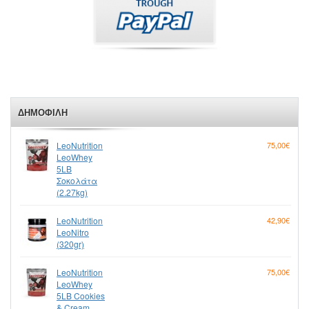
ΔΗΜΟΦΙΛΉ
LeoNutrition
75,00€
LeoWhey
5LB
Σοκολάτα
(2.27kg)
LeoNutrition
42,90€
LeoNitro
(320gr)
LeoNutrition
75,00€
LeoWhey
5LB Cookies
& Cream