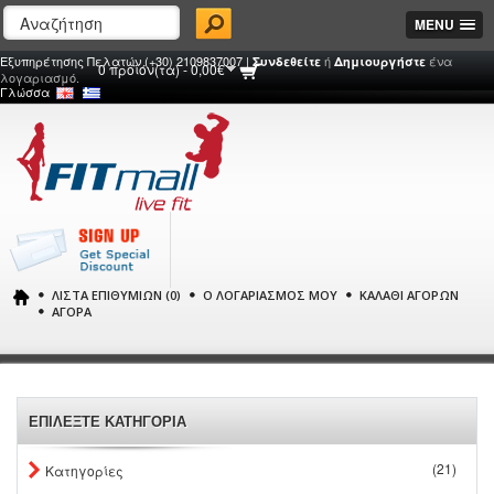
MENU
Εξυπηρέτησης Πελατών (+30) 2109837007 |
ή
ένα
Συνδεθείτε
Δημιουργήστε
0 προϊόν(τα) - 0,00€
λογαριασμό.
Γλώσσα
ΛΊΣΤΑ ΕΠΙΘΥΜΙΏΝ (0)
Ο ΛΟΓΑΡΙΑΣΜΌΣ ΜΟΥ
ΚΑΛΆΘΙ ΑΓΟΡΏΝ
ΑΓΟΡΆ
ΕΠΙΛΕΞΤΕ ΚΑΤΗΓΟΡΙΑ
(21)
Κατηγορίες