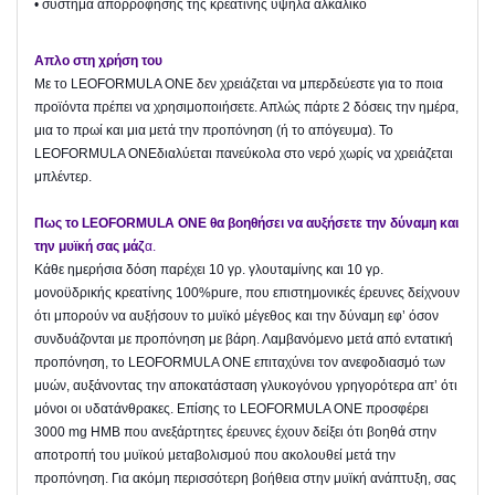
• σύστημα απορρόφησης της κρεατίνης υψηλά αλκαλικό
Απλο στη χρήση του
Με το LEOFORMULA ONE δεν χρειάζεται να μπερδεύεστε για το ποια
προϊόντα πρέπει να χρησιμοποιήσετε. Απλώς πάρτε 2 δόσεις την ημέρα,
μια το πρωί και μια μετά την προπόνηση (ή το απόγευμα). Το
LEOFORMULA ONEδιαλύεται πανεύκολα στο νερό χωρίς να χρειάζεται
μπλέντερ.
Πως το LEOFORMULA ONE θα βοηθήσει να αυξήσετε την δύναμη και
την μυϊκή σας μάζ
α.
Κάθε ημερήσια δόση παρέχει 10 γρ. γλουταμίνης και 10 γρ.
μονοϋδρικής κρεατίνης 100%pure, που επιστημονικές έρευνες δείχνουν
ότι μπορούν να αυξήσουν το μυϊκό μέγεθος και την δύναμη εφ’ όσον
συνδυάζονται με προπόνηση με βάρη. Λαμβανόμενο μετά από εντατική
προπόνηση, το LEOFORMULA ONE επιταχύνει τον ανεφοδιασμό των
μυών, αυξάνοντας την αποκατάσταση γλυκογόνου γρηγορότερα απ’ ότι
μόνοι οι υδατάνθρακες. Επίσης το LEOFORMULA ONE προσφέρει
3000 mg HMB που ανεξάρτητες έρευνες έχουν δείξει ότι βοηθά στην
αποτροπή του μυϊκού μεταβολισμού που ακολουθεί μετά την
προπόνηση. Για ακόμη περισσότερη βοήθεια στην μυϊκή ανάπτυξη, σας