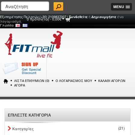
MENU
Εξυπηρέτησης Πελατών (+30) 2109837007 |
ή
ένα
Συνδεθείτε
Δημιουργήστε
0 προϊόν(τα) - 0,00€
λογαριασμό.
Γλώσσα
ΛΊΣΤΑ ΕΠΙΘΥΜΙΏΝ (0)
Ο ΛΟΓΑΡΙΑΣΜΌΣ ΜΟΥ
ΚΑΛΆΘΙ ΑΓΟΡΏΝ
ΑΓΟΡΆ
ΕΠΙΛΕΞΤΕ ΚΑΤΗΓΟΡΙΑ
(21)
Κατηγορίες