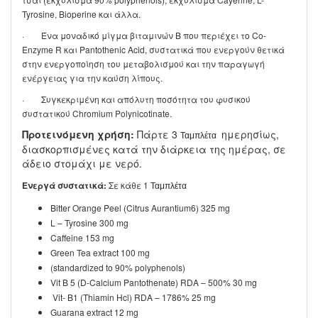
Tyrosine, Bioperine και άλλα.
· Ένα μοναδικό μίγμα βιταμινών Β που περιέχει το Co-
Enzyme R και Pantothenic Acid, συστατικά που ενεργούν θετικά
στην ενεργοποίηση του μεταβολισμού και την παραγωγή
ενέργειας για την καύση λίπους.
· Συγκεκριμένη και απόλυτη ποσότητα του φυσικού
συστατικού Chromium Polynicotinate.
Προτεινόμενη χρήση:
Πάρτε 3
ημερησίως,
Ταμπλέτα
διασκορπισμένες κατά την διάρκεια της ημέρας, σε
άδειο στομάχι με νερό.
Ενεργά συστατικά:
Σε κάθε 1
Ταμπλέτα
Bitter Orange Peel (Citrus Aurantium6) 325 mg
L – Tyrosine 300 mg
Caffeine 153 mg
Green Tea extract 100 mg
(standardized to 90% polyphenols)
Vit B 5 (D-Calcium Pantothenate) RDA – 500% 30 mg
Vit- B1 (Thiamin Hcl) RDA – 1786% 25 mg
Guarana extract 12 mg