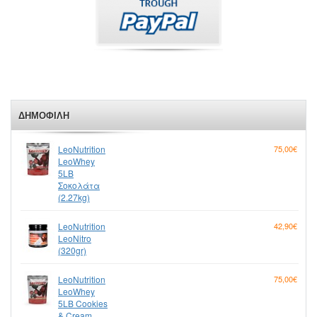
ΔΗΜΟΦΙΛΉ
LeoNutrition
75,00€
LeoWhey
5LB
Σοκολάτα
(2.27kg)
LeoNutrition
42,90€
LeoNitro
(320gr)
LeoNutrition
75,00€
LeoWhey
5LB Cookies
& Cream