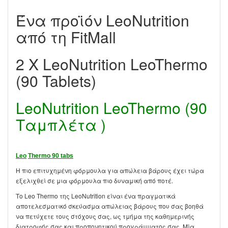
Ένα προϊόν LeoNutrition
από τη FitMall
2 X LeoNutrition LeoThermo
(90 Tablets)
LeoNutrition LeoThermo (90
Ταμπλέτα )
Leo
Thermo
90 tabs
Η πιο επιτυχημένη φόρμουλα για απώλεια βάρους έχει τώρα
εξελιχθεί σε μια φόρμουλα πιο δυναμική από ποτέ.
Το Leo Thermo της LeoNutrition είναι ένα πραγματικά
αποτελεσματικό σκεύασμα απώλειας βάρους που σας βοηθά
να πετύχετε τους στόχους σας, ως τμήμα της καθημερινής
διατροφής σας και προπονητικού προγράμματος σας. Μία