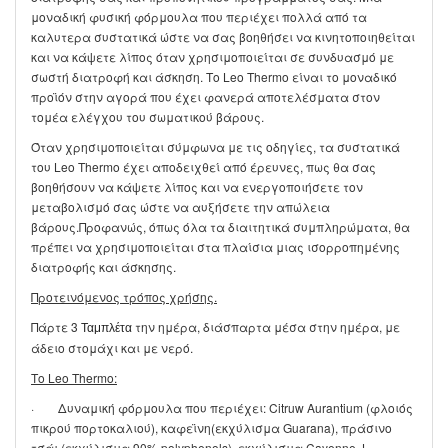
μοναδική φυσική φόρμουλα που περιέχει πολλά από τα
καλυτερα συστατικά ώστε να σας βοηθήσει να κινητοποιηθείται
και να κάψετε λίπος όταν χρησιμοποιείται σε συνδυασμό με
σωστή διατροφή και άσκηση. Το Leo Thermo είναι το μοναδικό
προϊόν στην αγορά που έχει φανερά αποτελέσματα στον
τομέα ελέγχου του σωματικού βάρους.
Όταν χρησιμοποιείται σύμφωνα με τις οδηγίες, τα συστατικά
του Leo Thermo έχει αποδειχθεί από έρευνες, πως θα σας
βοηθήσουν να κάψετε λίπος και να ενεργοποιήσετε τον
μεταβολισμό σας ώστε να αυξήσετε την απώλεια
βάρους.Προφανώς, όπως όλα τα διαιτητικά συμπληρώματα, θα
πρέπει να χρησιμοποιείται στα πλαίσια μιας ισορροπημένης
διατροφής και άσκησης.
Προτεινόμενος τρόπος χρήσης.
Πάρτε 3
την ημέρα, διάσπαρτα μέσα στην ημέρα, με
Ταμπλέτα
άδειο στομάχι και με νερό.
Το
Leo Thermo
:
· Δυναμική φόρμουλα που περιέχει: Citruw Aurantium (φλοιός
πικρού πορτοκαλιού), καφεϊνη(εκχύλισμα Guarana), πράσινο
τσάι (εκχύλισμα 90% polyphenols), εκχύλισμα Cayenne, L-