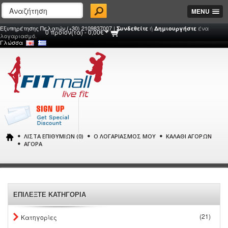
MENU
Εξυπηρέτησης Πελατών (+30) 2109837007 |
ή
ένα
Συνδεθείτε
Δημιουργήστε
0 προϊόν(τα) - 0,00€
λογαριασμό.
Γλώσσα
ΛΊΣΤΑ ΕΠΙΘΥΜΙΏΝ (0)
Ο ΛΟΓΑΡΙΑΣΜΌΣ ΜΟΥ
ΚΑΛΆΘΙ ΑΓΟΡΏΝ
ΑΓΟΡΆ
ΕΠΙΛΕΞΤΕ ΚΑΤΗΓΟΡΙΑ
(21)
Κατηγορίες