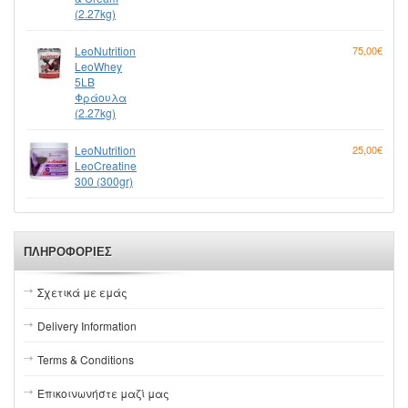
(2.27kg)
LeoNutrition
75,00€
LeoWhey
5LB
Φράουλα
(2.27kg)
LeoNutrition
25,00€
LeoCreatine
300 (300gr)
ΠΛΗΡΟΦΟΡΊΕΣ
Σχετικά με εμάς
Delivery Information
Terms & Conditions
Επικοινωνήστε μαζί μας