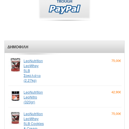
ΔΗΜΟΦΙΛΉ
LeoNutrition
75,00€
LeoWhey
5LB
Σοκολάτα
(2.27kg)
LeoNutrition
42,90€
LeoNitro
(320gr)
LeoNutrition
75,00€
LeoWhey
5LB Cookies
& Cream