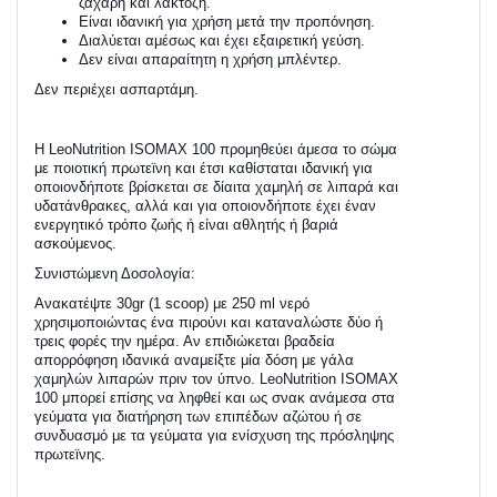
ζάχαρη και λακτόζη.
Είναι ιδανική για χρήση μετά την προπόνηση.
Διαλύεται αμέσως και έχει εξαιρετική γεύση.
Δεν είναι απαραίτητη η χρήση μπλέντερ.
Δεν περιέχει ασπαρτάμη.
Η LeoNutrition ISOMAX 100 προμηθεύει άμεσα το σώμα
με ποιοτική πρωτεϊνη και έτσι καθίσταται ιδανική για
οποιονδήποτε βρίσκεται σε δίαιτα χαμηλή σε λιπαρά και
υδατάνθρακες, αλλά και για οποιονδήποτε έχει έναν
ενεργητικό τρόπο ζωής ή είναι αθλητής ή βαριά
ασκούμενος.
Συνιστώμενη Δοσολογία:
Ανακατέψτε 30gr (1 scoop) με 250 ml νερό
χρησιμοποιώντας ένα πιρούνι και καταναλώστε δύο ή
τρεις φορές την ημέρα. Αν επιδιώκεται βραδεία
απορρόφηση ιδανικά αναμείξτε μία δόση με γάλα
χαμηλών λιπαρών πριν τον ύπνο. LeoNutrition ISOMAX
100 μπορεί επίσης να ληφθεί και ως σνακ ανάμεσα στα
γεύματα για διατήρηση των επιπέδων αζώτου ή σε
συνδυασμό με τα γεύματα για ενίσχυση της πρόσληψης
πρωτεϊνης.