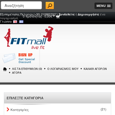
MENU
Εξυπηρέτησης Πελατών (+30) 2109837007 |
ή
ένα
Συνδεθείτε
Δημιουργήστε
0 προϊόν(τα) - 0,00€
λογαριασμό.
Γλώσσα
ΛΊΣΤΑ ΕΠΙΘΥΜΙΏΝ (0)
Ο ΛΟΓΑΡΙΑΣΜΌΣ ΜΟΥ
ΚΑΛΆΘΙ ΑΓΟΡΏΝ
ΑΓΟΡΆ
ΕΠΙΛΕΞΤΕ ΚΑΤΗΓΟΡΙΑ
(21)
Κατηγορίες