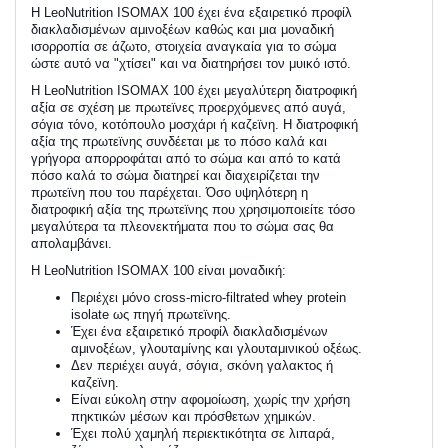
Η LeoNutrition ISOMAX 100 έχει ένα εξαιρετικό προφίλ
διακλαδισμένων αμινοξέων καθώς και μια μοναδική
ισορροπία σε άζωτο, στοιχεία αναγκαία για το σώμα
ώστε αυτό να "χτίσει" και να διατηρήσει τον μυικό ιστό.
Η LeoNutrition ISOMAX 100 έχει μεγαλύτερη διατροφική
αξία σε σχέση με πρωτεϊνες προερχόμενες από αυγά,
σόγια τόνο, κοτόπουλο μοσχάρι ή καζεϊνη. Η διατροφική
αξία της πρωτεϊνης συνδέεται με το πόσο καλά και
γρήγορα απορροφάται από το σώμα και από το κατά
πόσο καλά το σώμα διατηρεί και διαχειρίζεται την
πρωτεϊνη που του παρέχεται. Όσο υψηλότερη η
διατροφική αξία της πρωτεϊνης που χρησιμοποιείτε τόσο
μεγαλύτερα τα πλεονεκτήματα που το σώμα σας θα
απολαμβάνει.
Η LeoNutrition ISOMAX 100 είναι μοναδική:
Περιέχει μόνο cross-micro-filtrated whey protein
isolate ως πηγή πρωτεϊνης.
Έχει ένα εξαιρετικό προφίλ διακλαδισμένων
αμινοξέων, γλουταμίνης και γλουταμινικού οξέως.
Δεν περιέχει αυγά, σόγια, σκόνη γαλακτος ή
καζεϊνη.
Είναι εύκολη στην αφομοίωση, χωρίς την χρήση
πηκτικών μέσων και πρόσθετων χημικών.
Έχει πολύ χαμηλή περιεκτικότητα σε λιπαρά,