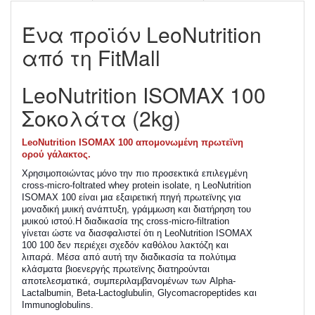
Ένα προϊόν LeoNutrition
από τη FitMall
LeoNutrition ISOMAX 100
Σοκολάτα (2kg)
LeoNutrition ISOMAX 100 απομονωμένη πρωτεϊνη
ορού γάλακτος.
Χρησιμοποιώντας μόνο την πιο προσεκτικά επιλεγμένη
cross-micro-foltrated whey protein isolate, η LeoNutrition
ISOMAX 100 είναι μια εξαιρετική πηγή πρωτεϊνης για
μοναδική μυική ανάπτυξη, γράμμωση και διατήρηση του
μυικού ιστού.Η διαδικασία της cross-micro-filtration
γίνεται ώστε να διασφαλιστεί ότι η LeoNutrition ISOMAX
100 100 δεν περιέχει σχεδόν καθόλου λακτόζη και
λιπαρά. Μέσα από αυτή την διαδικασία τα πολύτιμα
κλάσματα βιοενεργής πρωτεϊνης διατηρούνται
αποτελεσματικά, συμπεριλαμβανομένων των Alpha-
Lactalbumin, Beta-Lactoglubulin, Glycomacropeptides και
Immunoglobulins.