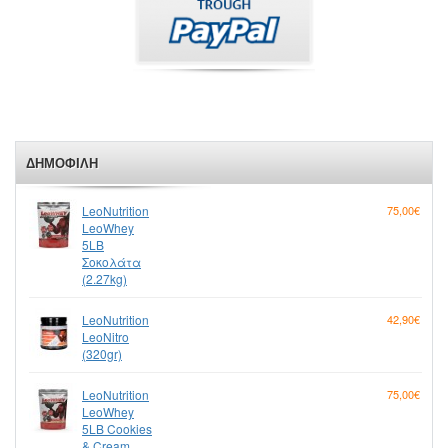
ΔΗΜΟΦΙΛΉ
LeoNutrition
75,00€
LeoWhey
5LB
Σοκολάτα
(2.27kg)
LeoNutrition
42,90€
LeoNitro
(320gr)
LeoNutrition
75,00€
LeoWhey
5LB Cookies
& Cream