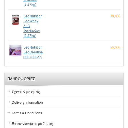
(2.27kg)
LeoNutrition
75,00€
LeoWhey
5LB
Φράουλα
(2.27kg)
LeoNutrition
25,00€
LeoCreatine
300 (300gr)
ΠΛΗΡΟΦΟΡΊΕΣ
Σχετικά με εμάς
Delivery Information
Terms & Conditions
Επικοινωνήστε μαζί μας