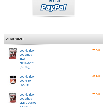
ΔΗΜΟΦΙΛΉ
LeoNutrition
75,00€
LeoWhey
5LB
Σοκολάτα
(2.27kg)
LeoNutrition
42,90€
LeoNitro
(320gr)
LeoNutrition
75,00€
LeoWhey
5LB Cookies
& Cream