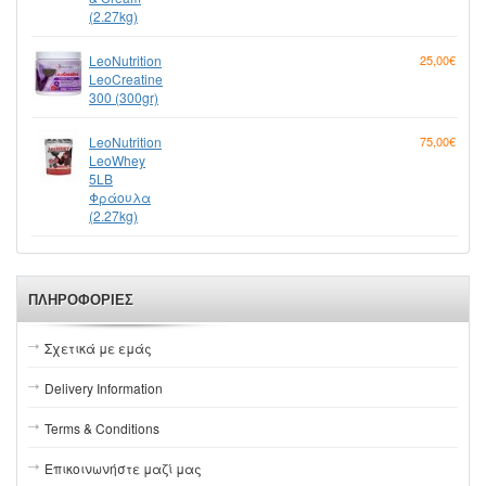
(2.27kg)
LeoNutrition
25,00€
LeoCreatine
300 (300gr)
LeoNutrition
75,00€
LeoWhey
5LB
Φράουλα
(2.27kg)
ΠΛΗΡΟΦΟΡΊΕΣ
Σχετικά με εμάς
Delivery Information
Terms & Conditions
Επικοινωνήστε μαζί μας