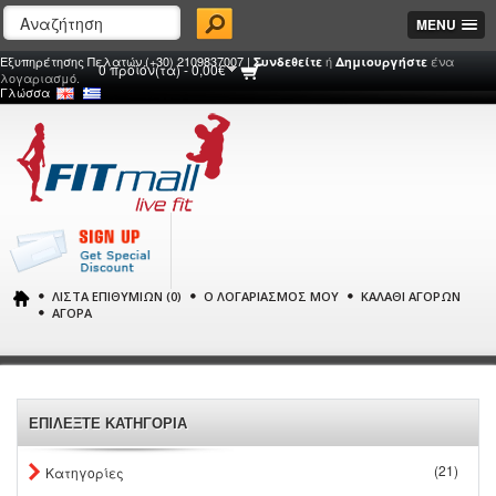
MENU
Εξυπηρέτησης Πελατών (+30) 2109837007 |
ή
ένα
Συνδεθείτε
Δημιουργήστε
0 προϊόν(τα) - 0,00€
λογαριασμό.
Γλώσσα
ΛΊΣΤΑ ΕΠΙΘΥΜΙΏΝ (0)
Ο ΛΟΓΑΡΙΑΣΜΌΣ ΜΟΥ
ΚΑΛΆΘΙ ΑΓΟΡΏΝ
ΑΓΟΡΆ
ΕΠΙΛΕΞΤΕ ΚΑΤΗΓΟΡΙΑ
(21)
Κατηγορίες