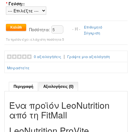
*
Γεύση::
Επιθυμητό
- Ή -
Ποσότητα:
Σύγκριση
Το προϊόν έχει ελάχιστη ποσότητα 5
|
0 αξιολογήσεις
Γράψτε μια αξιολόγηση
Μοιραστείτε
Περιγραφή
Αξιολογήσεις (0)
Ένα προϊόν LeoNutrition
από τη FitMall
LeoNutrition ProVite