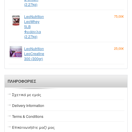
(2.27kg)
LeoNutrition
75,00€
LeoWhey
5LB
Φράουλα
(2.27kg)
LeoNutrition
25,00€
LeoCreatine
300 (300gr)
ΠΛΗΡΟΦΟΡΊΕΣ
Σχετικά με εμάς
Delivery Information
Terms & Conditions
Επικοινωνήστε μαζί μας