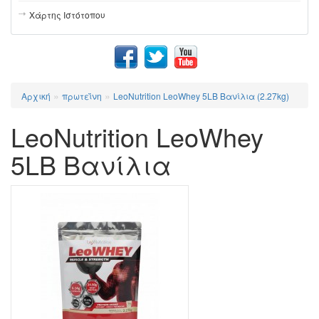
Χάρτης Ιστότοπου
»
»
Αρχική
πρωτεΐνη
LeoNutrition LeoWhey 5LB Βανίλια (2.27kg)
LeoNutrition LeoWhey
5LB Βανίλια