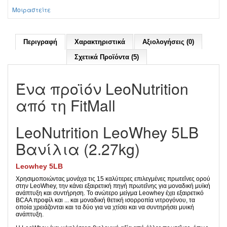
Μοιραστείτε
Περιγραφή
Χαρακτηριστικά
Αξιολογήσεις (0)
Σχετικά Προϊόντα (5)
Ένα προϊόν LeoNutrition
από τη FitMall
LeoNutrition LeoWhey 5LB
Βανίλια (2.27kg)
Leowhey 5LB
Χρησιμοποιώντας μονάχα τις 15 καλύτερες επιλεγμένες πρωτεΐνες ορού
στην LeoWhey, την κάνει εξαιρετική πηγή πρωτεΐνης για μοναδική μυϊκή
ανάπτυξη και συντήρηση. Το ανώτερο μείγμα Leowhey έχει εξαιρετικό
BCAA προφίλ και ... και μοναδική θετική ισορροπία νιτρογόνου, τα
οποία χρειάζονται και τα δύο για να χτίσει και να συντηρήσει μυική
ανάπτυξη.