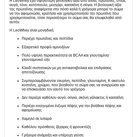
Η LeoWhey έχει υψηλότερη βιολογική αξία από άλλες πρωτεΐνες, όπως
αυγά, τόνο, κοτόπουλο, μοσχάρι, κασσεΐνη ή σόγια. Η βιολογική αξία
της πρωτεΐνης αναφέρεται στο πόσο καλά ή γρήγορα μπορεί το σώμα
να την αφομοιώσει, κρατήσει και χρησιμοποιήσει την πρωτεΐνη που
χρησιμοποιείται, τόσο περισσότερο το σώμα σας θα επωφεληθεί από
αυτήν.
Η LeoWhey είναι μοναδική:
Περιέχει πρωτεΐνες και πεπτίδια
Εξαιρετικό προφίλ αμινοξέων
Πολύ υψηλή περιεκτικότητα σε BCAA και γλουταμίνη/
γλουταμινικό οξύ
Κλειδί συστατικών με μη αντικαταβολικα και επιδράσεις
αποτοξίνωσης
Συμπεριλαμβάνονται ταυρίνη, πεπτίδια, γλουταμίνη, Κ-ακετυλο
κυστεΐνη, χρώμιο, που βοηθούν το σώμα σας να αναρρώσει και
να επισκευάσει τον εαυτό του γρήγορα
Δεν περιέχει καθόλου αυγό, σόγια, σκόνη γάλακτος ή κασσεΐνη
Περιέχει ενισχυμένα ένζυμα πέψης για την βοήθεια πέψης και
αφομείωσης
Χαμηλό σε λιπαρά
Καθόλου πρόσθετες ζάχαρες ή φρουκτόζη
Γρήγορα ανάμειξη και υπέροχη γεύση