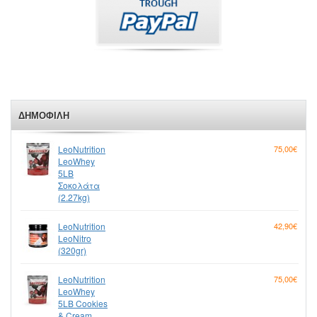
ΔΗΜΟΦΙΛΉ
LeoNutrition
75,00€
LeoWhey
5LB
Σοκολάτα
(2.27kg)
LeoNutrition
42,90€
LeoNitro
(320gr)
LeoNutrition
75,00€
LeoWhey
5LB Cookies
& Cream