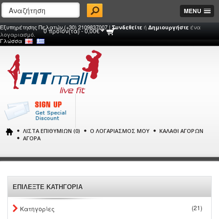
MENU
Εξυπηρέτησης Πελατών (+30) 2109837007 |
ή
ένα
Συνδεθείτε
Δημιουργήστε
0 προϊόν(τα) - 0,00€
λογαριασμό.
Γλώσσα
ΛΊΣΤΑ ΕΠΙΘΥΜΙΏΝ (0)
Ο ΛΟΓΑΡΙΑΣΜΌΣ ΜΟΥ
ΚΑΛΆΘΙ ΑΓΟΡΏΝ
ΑΓΟΡΆ
ΕΠΙΛΕΞΤΕ ΚΑΤΗΓΟΡΙΑ
(21)
Κατηγορίες