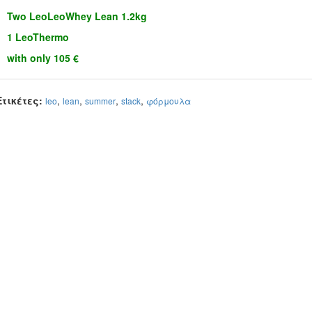
Two LeoLeoWhey Lean 1.2kg
1 LeoThermo
with only 105
€
Ετικέτες:
,
,
,
,
leo
lean
summer
stack
φόρμουλα