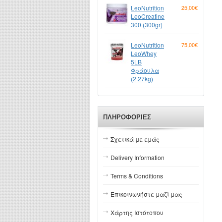
LeoNutrition
25,00€
LeoCreatine
300 (300gr)
LeoNutrition
75,00€
LeoWhey
5LB
Φράουλα
(2.27kg)
ΠΛΗΡΟΦΟΡΊΕΣ
Σχετικά με εμάς
Delivery Information
Terms & Conditions
Επικοινωνήστε μαζί μας
Χάρτης Ιστότοπου