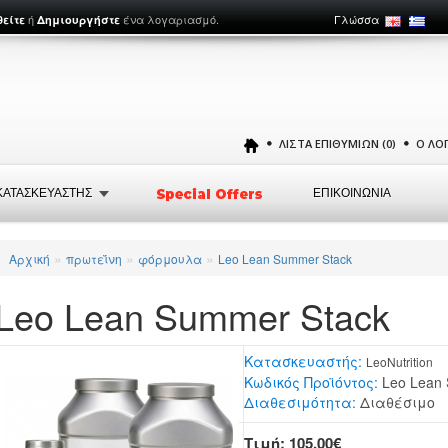
ή
ένα λογαριασμό.
Γλώσσα
θείτε
Δημιουργήστε
ΛΊΣΤΑ ΕΠΙΘΥΜΙΏΝ (0)
Ο ΛΟ
ΚΑΤΑΣΚΕΥΑΣΤΗΣ
ΕΠΙΚΟΙΝΩΝΙΑ
»
»
»
Αρχική
πρωτεΐνη
φόρμουλα
Leo Lean Summer Stack
Leo Lean Summer Stack
Κατασκευαστής:
LeoNutrition
Κωδικός Προϊόντος:
Leo Lean 
Διαθεσιμότητα:
Διαθέσιμο
Τιμή: 105,00€