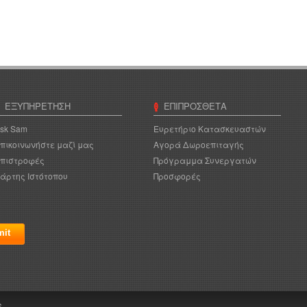
ΕΞΥΠΗΡΈΤΗΣΗ
ΕΠΙΠΡΌΣΘΕΤΑ
sk Sam
Ευρετήριο Κατασκευαστών
πικοινωνήστε μαζί μας
Αγορά Δωροεπιταγής
πιστροφές
Πρόγραμμα Συνεργατών
άρτης Ιστότοπου
Προσφορές
6