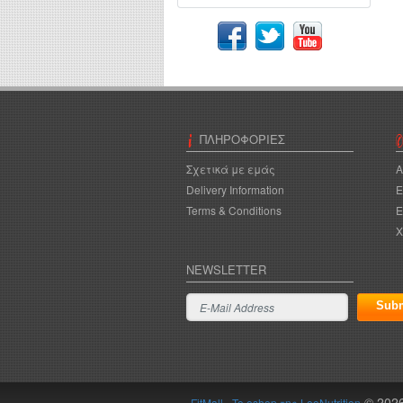
ΠΛΗΡΟΦΟΡΊΕΣ
Σχετικά με εμάς
A
Delivery Information
Ε
Terms & Conditions
Ε
Χ
NEWSLETTER
© 202
FitMall - To eshop της LeoNutrition