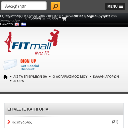
MENU
Εξυπηρέτησης Πελατών (+30) 2109837007 |
ή
ένα
Συνδεθείτε
Δημιουργήστε
0 προϊόν(τα) - 0,00€
λογαριασμό.
Γλώσσα
ΛΊΣΤΑ ΕΠΙΘΥΜΙΏΝ (0)
Ο ΛΟΓΑΡΙΑΣΜΌΣ ΜΟΥ
ΚΑΛΆΘΙ ΑΓΟΡΏΝ
ΑΓΟΡΆ
ΕΠΙΛΕΞΤΕ ΚΑΤΗΓΟΡΙΑ
(21)
Κατηγορίες