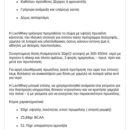
Καθόλου πρόσθετες ζάχαρες ή φρουκτόζη
Γρήγορα ανάμειξη και υπέροχη γεύση
Δίχως ασπαρτάμη
Η LeoWhey γρήγορα προμηθεύει το σώμα με υψηλή πρωτεΐνη
κάνοντας την ιδανική επιλογή για όποιον κάνει πρόγραμμα διατροφής ,
χαμηλό σε λιπαρά και υδατάνθρακες όσους κάνουν έντονη ζωή ή
αθλητές με σκληρές προπονήσεις.
Συνηστώμενη δόση:Αναμειγνύετε 30gr(2 scoops) με 300-350ml. νερό με
πιρούνι ή σέικερ και πίνετε αμέσως, 3 φορές ημερησίως – πρωί, πρίν και
μετά την προπόνηση.
Για αργή ελευθέρωση πρωτεΐνης (κατά προτίμηση την ώρα του ύπνου)
ίσως θελήσετε να ανακατέψετε μια δόση με χαμηλό σε λιπαρά γάλα αντί
για νερό.
Η LeoWhey μπορεί επίσης να χρησιμοποιηθεί ανάμεσα στα γεύματα για
την διατήρηση ισορροπίας θετικού νιτρογόνου και να κρατήσει χαμηλά
την πείνα – ή με γεύματα για να ενισχύσει την περιεκτικότητα πρωτεΐνης.
Κύρια χαρακτηριστικά:
83gr. υψηλής ποιότητας οπού πρωρεΐνης ( στεγνή μορφή)
25,88gr. BCAA
51.76gr. απαραίτητα αμινοξέα