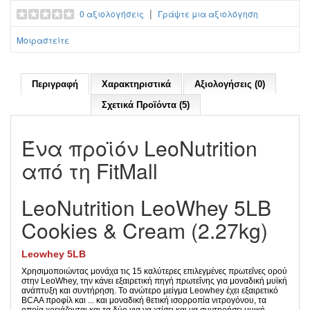
|
0 αξιολογήσεις
Γράψτε μια αξιολόγηση
Μοιραστείτε
Περιγραφή
Χαρακτηριστικά
Αξιολογήσεις (0)
Σχετικά Προϊόντα (5)
Ένα προϊόν LeoNutrition
από τη FitMall
LeoNutrition LeoWhey 5LB
Cookies & Cream (2.27kg)
Leowhey 5LB
Χρησιμοποιώντας μονάχα τις 15 καλύτερες επιλεγμένες πρωτεΐνες ορού
στην LeoWhey, την κάνει εξαιρετική πηγή πρωτεΐνης για μοναδική μυϊκή
ανάπτυξη και συντήρηση. Το ανώτερο μείγμα Leowhey έχει εξαιρετικό
BCAA προφίλ και ... και μοναδική θετική ισορροπία νιτρογόνου, τα
οποία χρειάζονται και τα δύο για να χτίσει και να συντηρήσει μυική