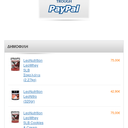
ΔΗΜΟΦΙΛΉ
LeoNutrition
75,00€
LeoWhey
5LB
Σοκολάτα
(2.27kg)
LeoNutrition
42,90€
LeoNitro
(320gr)
LeoNutrition
75,00€
LeoWhey
5LB Cookies
& Cream