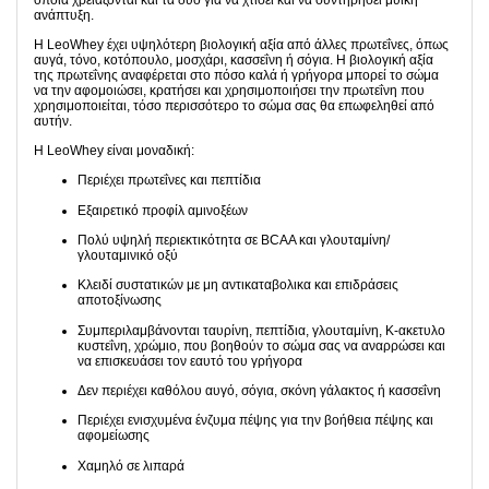
ανάπτυξη.
Η LeoWhey έχει υψηλότερη βιολογική αξία από άλλες πρωτεΐνες, όπως
αυγά, τόνο, κοτόπουλο, μοσχάρι, κασσεΐνη ή σόγια. Η βιολογική αξία
της πρωτεΐνης αναφέρεται στο πόσο καλά ή γρήγορα μπορεί το σώμα
να την αφομοιώσει, κρατήσει και χρησιμοποιήσει την πρωτεΐνη που
χρησιμοποιείται, τόσο περισσότερο το σώμα σας θα επωφεληθεί από
αυτήν.
Η LeoWhey είναι μοναδική:
Περιέχει πρωτεΐνες και πεπτίδια
Εξαιρετικό προφίλ αμινοξέων
Πολύ υψηλή περιεκτικότητα σε BCAA και γλουταμίνη/
γλουταμινικό οξύ
Κλειδί συστατικών με μη αντικαταβολικα και επιδράσεις
αποτοξίνωσης
Συμπεριλαμβάνονται ταυρίνη, πεπτίδια, γλουταμίνη, Κ-ακετυλο
κυστεΐνη, χρώμιο, που βοηθούν το σώμα σας να αναρρώσει και
να επισκευάσει τον εαυτό του γρήγορα
Δεν περιέχει καθόλου αυγό, σόγια, σκόνη γάλακτος ή κασσεΐνη
Περιέχει ενισχυμένα ένζυμα πέψης για την βοήθεια πέψης και
αφομείωσης
Χαμηλό σε λιπαρά