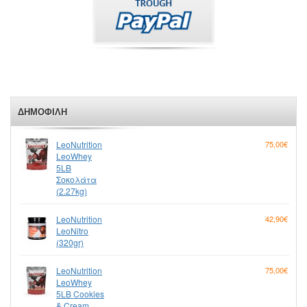
ΔΗΜΟΦΙΛΉ
LeoNutrition
75,00€
LeoWhey
5LB
Σοκολάτα
(2.27kg)
LeoNutrition
42,90€
LeoNitro
(320gr)
LeoNutrition
75,00€
LeoWhey
5LB Cookies
& Cream