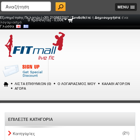
MENU
Εξυπηρέτησης Πελατών (+30) 2109837007 |
ή
ένα
Συνδεθείτε
Δημιουργήστε
0 προϊόν(τα) - 0,00€
λογαριασμό.
Γλώσσα
ΛΊΣΤΑ ΕΠΙΘΥΜΙΏΝ (0)
Ο ΛΟΓΑΡΙΑΣΜΌΣ ΜΟΥ
ΚΑΛΆΘΙ ΑΓΟΡΏΝ
ΑΓΟΡΆ
ΕΠΙΛΕΞΤΕ ΚΑΤΗΓΟΡΙΑ
(21)
Κατηγορίες