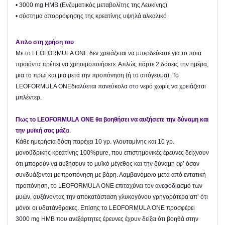
• 3000 mg HMB (Ενζυματικός μεταβολίτης της Λευκίνης)
• σύστημα απορρόφησης της κρεατίνης υψηλά αλκαλικό
Απλο στη χρήση του
Με το LEOFORMULA ONE δεν χρειάζεται να μπερδεύεστε για το ποια
προϊόντα πρέπει να χρησιμοποιήσετε. Απλώς πάρτε 2 δόσεις την ημέρα,
μια το πρωί και μια μετά την προπόνηση (ή το απόγευμα). Το
LEOFORMULA ONEδιαλύεται πανεύκολα στο νερό χωρίς να χρειάζεται
μπλέντερ.
Πως το LEOFORMULA ONE θα βοηθήσει να αυξήσετε την δύναμη και
την μυϊκή σας μάζ
α.
Κάθε ημερήσια δόση παρέχει 10 γρ. γλουταμίνης και 10 γρ.
μονοϋδρικής κρεατίνης 100%pure, που επιστημονικές έρευνες δείχνουν
ότι μπορούν να αυξήσουν το μυϊκό μέγεθος και την δύναμη εφ’ όσον
συνδυάζονται με προπόνηση με βάρη. Λαμβανόμενο μετά από εντατική
προπόνηση, το LEOFORMULA ONE επιταχύνει τον ανεφοδιασμό των
μυών, αυξάνοντας την αποκατάσταση γλυκογόνου γρηγορότερα απ’ ότι
μόνοι οι υδατάνθρακες. Επίσης το LEOFORMULA ONE προσφέρει
3000 mg HMB που ανεξάρτητες έρευνες έχουν δείξει ότι βοηθά στην