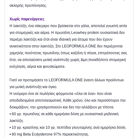
σκληρής προπόνησης.
Χωρίς παρ
ενέργειες
Η λακτόζη, ένα σάκχαρο που βρίσκεται στο γάλα, αποτελεί γνωστή αιτία
για στομαχικές και αέρια. Η πρωτεΐνη Leowhey protein ουσιαστικά δεν
περιέχει λακτόζη και έτσι είναι ιδανική για άτομα που δεν έχουν
ανεκτικότητα στην λακτόζη. Στο LEOFORMULA ONE δεν περιέχονται
χαμηλής ποιότητας πρωτεΐνης όπως καζεΐνη ή σόγια, επιτρέποντας σας
έτσι, να απολαύσετε μυϊκή ανάπτυξη χωρίς &µn;ποιαδήποτε στομαχική
ενόχληση, αέρια και φουσκώματα.
Γιατί να προτιμήσετε το LEOFORMULA ONE έναντι άλλων προϊόντων
για μυϊκή ανάπτυξη και όγκο.
Η νούμερο ένα σε πωλήσεις φόρμουλα «όλα σε ένα» που είναι
αποδεδειγμένα αποτελεσματική. Κάθε χρόνο, όλο και περισσότεροι την
δοκιμάζουν, την χρησιμοποιούν και δεν την αλλάζουν με τίποτα.
• 60 γρ. πρωτεΐνης σε κάθε ημερήσια δόση με ουσιαστικά μηδενική
λακτόζη.
• 10 γρ. κρεατίνης και 10 γρ. πεπτίδια γλουταμίνης ανά ημερήσια δόση.
• 80 mg Beta Ecdysterone 97% περιεκτικότητας.