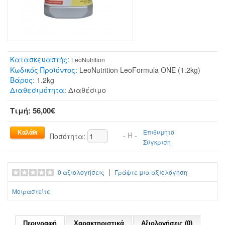
Κατασκευαστής:
LeoNutrition
Κωδικός Προϊόντος:
LeoNutrition LeoFormula ONE (1.2kg)
Βάρος:
1.2kg
Διαθεσιμότητα:
Διαθέσιμο
Τιμή: 56,00€
Επιθυμητό
- Ή -
Ποσότητα:
Σύγκριση
|
0 αξιολογήσεις
Γράψτε μια αξιολόγηση
Μοιραστείτε
Περιγραφή
Χαρακτηριστικά
Αξιολογήσεις (0)