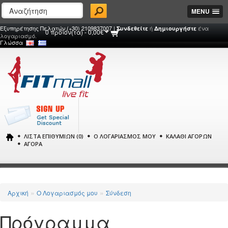
MENU
Εξυπηρέτησης Πελατών (+30) 2109837007 |
ή
ένα
Συνδεθείτε
Δημιουργήστε
0 προϊόν(τα) - 0,00€
λογαριασμό.
Γλώσσα
ΛΊΣΤΑ ΕΠΙΘΥΜΙΏΝ (0)
Ο ΛΟΓΑΡΙΑΣΜΌΣ ΜΟΥ
ΚΑΛΆΘΙ ΑΓΟΡΏΝ
ΑΓΟΡΆ
»
»
Αρχική
O Λογαριασμός μου
Σύνδεση
Πρόγραμμα